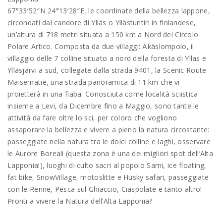
67°33′52″N 24°13′28″E, le coordinate della bellezza lappone,
circondati dal candore di Ylläs o Yllästuntiri in finlandese,
un’altura di 718 metri situata a 150 km a Nord del Circolo
Polare Artico. Composta da due villaggi: Äkäslompolo, il
villaggio delle 7 colline situato a nord della foresta di Yllas e
Ylläsjärvi a sud, collegate dalla strada 9401, la Scenic Route
Maisematie, una strada panoramica di 11 km che vi
proietterà in una fiaba. Conosciuta come località sciistica
insieme a Levi, da Dicembre fino a Maggio, sono tante le
attività da fare oltre lo sci, per coloro che vogliono
assaporare la bellezza e vivere a pieno la natura circostante:
passeggiate nella natura tra le dolci colline e laghi, osservare
le Aurore Boreali (questa zona è una dei migliori spot dell’Alta
Lapponia!), luoghi di culto sacri al popolo Sami, ice floating,
fat bike, SnowVillage, motoslitte e Husky safari, passeggiate
con le Renne, Pesca sul Ghiaccio, Ciaspolate e tanto altro!
Pronti a vivere la Natura dell’Alta Lapponia?