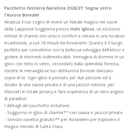
Pacchetto Festività Natalizie 2026/27: Sogna sotto
l’Aurora Boreale!
Realizza il tuo sogno di vivere un Natale magico nel cuore
della Lapponia! Soggiorna presso
Halo Igloos
, un esclusivo
retreat di charme che unisce comfort e natura in una location
incantevole, a soli 18 minuti da Rovaniemi. Questo è il luogo
perfetto per connettersi con la bellezza selvaggia dell’Artico e
godere di momenti indimenticabili. Immagina di dormire in un
igloo con tetto in vetro, circondato dalla splendida foresta,
mentre le meravigliose luci dell’Aurora Boreale danzano
sopra di te. Ogni igloo è pensato per due persone ed è
dotato di una sauna privata e di una jacuzzi esterna, per
rilassarti in totale privacy e fare esperienza di un vero angolo
di paradiso!
I dettagli del pacchetto includono:
- Soggiorno in igloo di charme** con sauna e jacuzzi privata
- Servizio navetta gratuito** per Rovaniemi per esplorare il
magico mondo di Santa Claus