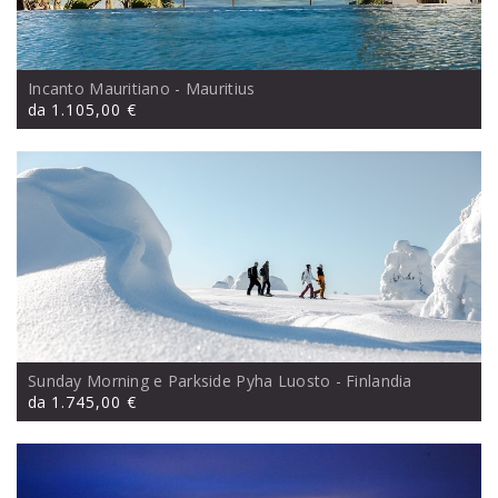
Incanto Mauritiano
- Mauritius
da
1.105,00 €
Sunday Morning e Parkside Pyha Luosto
- Finlandia
da
1.745,00 €