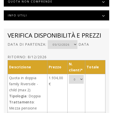
QUOTA NON COMPRENDE
INFO UTILI
VERIFICA DISPONIBILITÀ E PREZZI
DATA DI PARTENZA:
DATA
RITORNO: 8/12/2026
N.
Descrizione
Prezzo
Totale
clienti*
Quota in doppia
1.934,00
family Riverside -
€
child (max 2)
Tipologia
: Doppia
Trattamento
:
Mezza pensione