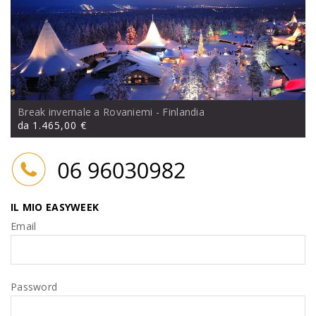
Break invernale a Rovaniemi
- Finlandia
da
1.465,00 €
IL MIO EASYWEEK
Email
Password