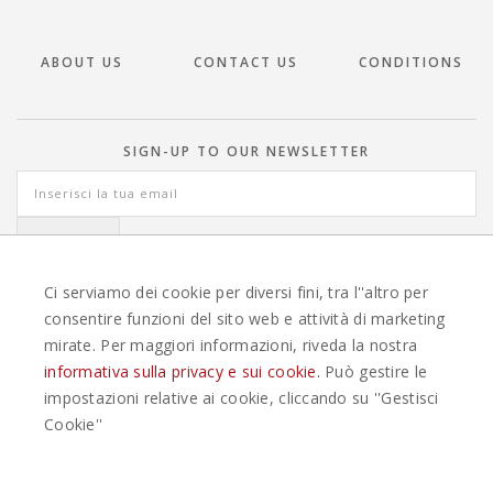
ABOUT US
CONTACT US
CONDITIONS
SIGN-UP TO OUR NEWSLETTER
Ci serviamo dei cookie per diversi fini, tra l''altro per
consentire funzioni del sito web e attività di marketing
mirate. Per maggiori informazioni, riveda la nostra
TRAVEL OFFERS ITALY
informativa sulla privacy e sui cookie.
Può gestire le
impostazioni relative ai cookie, cliccando su ''Gestisci
EASYWEEKS TOUR OPERATOR © 2026 COPYRIGHT EASYWEEK. ALL RIGHTS
Cookie''
RESERVED |
PRIVACY
-
COOKIE POLICY
-
GESTISCI COOKIE
-
CREDITS