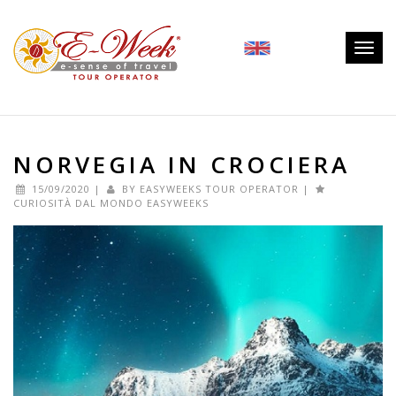
Togg
navig
NORVEGIA IN CROCIERA
15/09/2020
|
BY
EASYWEEKS TOUR OPERATOR
|
CURIOSITÀ DAL MONDO EASYWEEKS