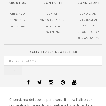
ABOUT US
CONTATTI
CONDIZIONI
CHI SIAMO
CONTATTI
CONDIZIONI
GENERALI DI
DICONO DI NOI
VIAGGIARE SICURI
VIAGGIO
FILOSOFIA
FONDO DI
COOKIE POLICY
GARANZIA
PRIVACY POLICY
ISCRIVITI ALLA NEWSLETTER
OFFERTE VIAGGI DANIMARCA
-
OFFERTE VIAGGI FINLANDIA
-
OFFERTE
Ci serviamo dei cookie per diversi fini, tra l''altro per
VIAGGI GUATEMALA
-
OFFERTE VIAGGI ISLANDA
-
OFFERTE VIAGGI
ITALIA
-
OFFERTE VIAGGI MAURITIUS
-
OFFERTE VIAGGI MESSICO
-
consentire funzioni del sito web e attività di marketing