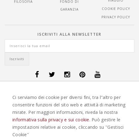
VIAGGIO
FILOSOFIA
FONDO DI
COOKIE POLICY
GARANZIA
PRIVACY POLICY
ISCRIVITI ALLA NEWSLETTER
OFFERTE VIAGGI DANIMARCA
-
OFFERTE VIAGGI FINLANDIA
-
OFFERTE
Ci serviamo dei cookie per diversi fini, tra l''altro per
VIAGGI GUATEMALA
-
OFFERTE VIAGGI ISLANDA
-
OFFERTE VIAGGI
ITALIA
-
OFFERTE VIAGGI MAURITIUS
-
OFFERTE VIAGGI MESSICO
-
consentire funzioni del sito web e attività di marketing
OFFERTE VIAGGI NORVEGIA
-
OFFERTE VIAGGI PORTOGALLO
-
mirate. Per maggiori informazioni, riveda la nostra
OFFERTE VIAGGI SEYCHELLES
-
OFFERTE VIAGGI SPAGNA
-
OFFERTE
VIAGGI SVEZIA
informativa sulla privacy e sui cookie.
Può gestire le
impostazioni relative ai cookie, cliccando su ''Gestisci
EASYWEEKS TOUR OPERATOR © 2026 COPYRIGHT EASYWEEK. TUTTI I DIRITTI
Cookie''
RISERVATI |
PRIVACY
-
COOKIE POLICY
-
GESTISCI COOKIE
-
CREDITS