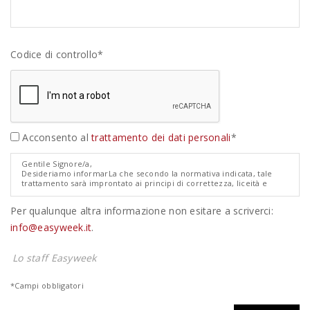
Codice di controllo*
Acconsento al
trattamento dei dati personali
*
Gentile Signore/a,
Desideriamo informarLa che secondo la normativa indicata, tale
trattamento sarà improntato ai principi di correttezza, liceità e
trasparenza e di tutela della Sua riservatezza e dei Suoi diritti.
Ai sensi degli artt. 13 e 14 del Regolamento Europeo 679/2016
Per qualunque altra informazione non esitare a scriverci:
relativo alla protezione dei dati personali ("GDPR"), pertanto, Le
forniamo le seguenti informazioni:
info@easyweek.it
.
1. I dati da Lei forniti verranno trattati per le seguenti finalità:
quotazione/preventivo non impegnativo di viaggio.
2. Il trattamento sarà effettuato con modalità manuale.
Lo staff Easyweek
3. Il conferimento dei dati è obbligatorio e l'eventuale rifiuto di
fornire tali dati potrebbe comportare la mancata o parziale
prosecuzione del rapporto.
*Campi obbligatori
4. I dati non saranno comunicati ad altri soggetti, né saranno oggetto
di diffusione
5. Il titolare del trattamento in esame è la Easyweeks Tour Operator