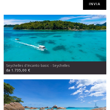
srls,via Sacconi 41, Porto San Giorgio (FM)
Seychelles d'Incanto basic
- Seychelles
da
1.735,00 €