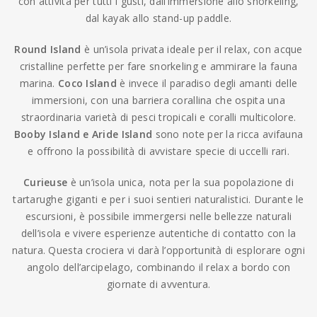
con attività per tutti i gusti, dall’immersione allo snorkeling,
dal kayak allo stand-up paddle.
Round Island
è un’isola privata ideale per il relax, con acque
cristalline perfette per fare snorkeling e ammirare la fauna
marina.
Coco Island
è invece il paradiso degli amanti delle
immersioni, con una barriera corallina che ospita una
straordinaria varietà di pesci tropicali e coralli multicolore.
Booby Island e Aride Island
sono note per la ricca avifauna
e offrono la possibilità di avvistare specie di uccelli rari.
Curieuse
è un’isola unica, nota per la sua popolazione di
tartarughe giganti e per i suoi sentieri naturalistici. Durante le
escursioni, è possibile immergersi nelle bellezze naturali
dell’isola e vivere esperienze autentiche di contatto con la
natura. Questa crociera vi darà l’opportunità di esplorare ogni
angolo dell’arcipelago, combinando il relax a bordo con
giornate di avventura.