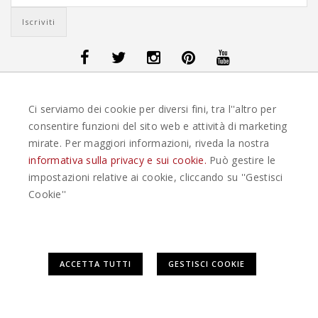
OFFERTE VIAGGI DANIMARCA
-
OFFERTE VIAGGI FINLANDIA
-
OFFERTE
Ci serviamo dei cookie per diversi fini, tra l''altro per
VIAGGI GUATEMALA
-
OFFERTE VIAGGI ISLANDA
-
OFFERTE VIAGGI
ITALIA
-
OFFERTE VIAGGI MAURITIUS
-
OFFERTE VIAGGI MESSICO
-
consentire funzioni del sito web e attività di marketing
OFFERTE VIAGGI NORVEGIA
-
OFFERTE VIAGGI PORTOGALLO
-
mirate. Per maggiori informazioni, riveda la nostra
OFFERTE VIAGGI SEYCHELLES
-
OFFERTE VIAGGI SPAGNA
-
OFFERTE
VIAGGI SVEZIA
informativa sulla privacy e sui cookie.
Può gestire le
impostazioni relative ai cookie, cliccando su ''Gestisci
EASYWEEKS TOUR OPERATOR © 2026 COPYRIGHT EASYWEEK. TUTTI I DIRITTI
Cookie''
RISERVATI |
PRIVACY
-
COOKIE POLICY
-
GESTISCI COOKIE
-
CREDITS
Questo plugin utilizza cookie per raccogliere dati e cookie di
ACCETTA TUTTI
GESTISCI COOKIE
terze parti per migliorare l'esperienza utente. Per
visualizzare il plugin è necessario dare il consenso.
Clicca qui per modificare le preferenze sulla Cookie Policy