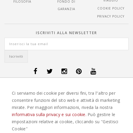
VIAGGIO
FILOSOFIA
FONDO DI
COOKIE POLICY
GARANZIA
PRIVACY POLICY
ISCRIVITI ALLA NEWSLETTER
OFFERTE VIAGGI DANIMARCA
-
OFFERTE VIAGGI FINLANDIA
-
OFFERTE
Ci serviamo dei cookie per diversi fini, tra l''altro per
VIAGGI GUATEMALA
-
OFFERTE VIAGGI ISLANDA
-
OFFERTE VIAGGI
ITALIA
-
OFFERTE VIAGGI MAURITIUS
-
OFFERTE VIAGGI MESSICO
-
consentire funzioni del sito web e attività di marketing
OFFERTE VIAGGI NORVEGIA
-
OFFERTE VIAGGI PORTOGALLO
-
mirate. Per maggiori informazioni, riveda la nostra
OFFERTE VIAGGI SEYCHELLES
-
OFFERTE VIAGGI SPAGNA
-
OFFERTE
VIAGGI SVEZIA
informativa sulla privacy e sui cookie.
Può gestire le
impostazioni relative ai cookie, cliccando su ''Gestisci
EASYWEEKS TOUR OPERATOR © 2026 COPYRIGHT EASYWEEK. TUTTI I DIRITTI
Cookie''
RISERVATI |
PRIVACY
-
COOKIE POLICY
-
GESTISCI COOKIE
-
CREDITS