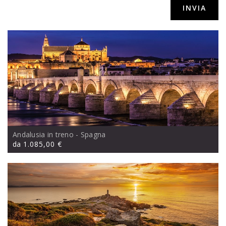
srls,via Sacconi 41, Porto San Giorgio (FM)
Andalusia in treno
- Spagna
da
1.085,00 €