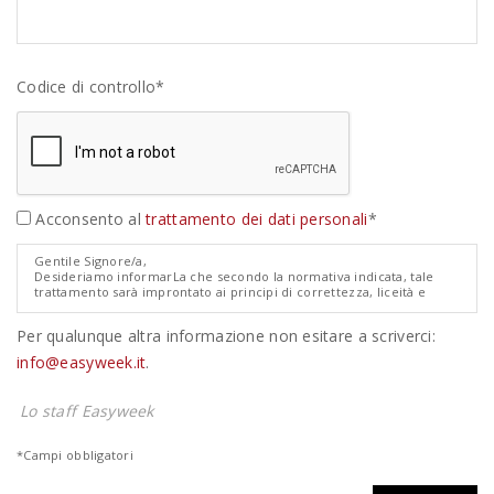
Codice di controllo*
Acconsento al
trattamento dei dati personali
*
Gentile Signore/a,
Desideriamo informarLa che secondo la normativa indicata, tale
trattamento sarà improntato ai principi di correttezza, liceità e
trasparenza e di tutela della Sua riservatezza e dei Suoi diritti.
Ai sensi degli artt. 13 e 14 del Regolamento Europeo 679/2016
Per qualunque altra informazione non esitare a scriverci:
relativo alla protezione dei dati personali ("GDPR"), pertanto, Le
forniamo le seguenti informazioni:
info@easyweek.it
.
1. I dati da Lei forniti verranno trattati per le seguenti finalità:
quotazione/preventivo non impegnativo di viaggio.
2. Il trattamento sarà effettuato con modalità manuale.
Lo staff Easyweek
3. Il conferimento dei dati è obbligatorio e l'eventuale rifiuto di
fornire tali dati potrebbe comportare la mancata o parziale
prosecuzione del rapporto.
*Campi obbligatori
4. I dati non saranno comunicati ad altri soggetti, né saranno oggetto
di diffusione
5. Il titolare del trattamento in esame è la Easyweeks Tour Operator