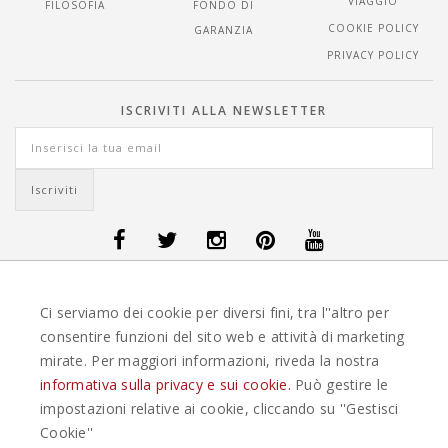
VIAGGIO
FILOSOFIA
FONDO DI
COOKIE POLICY
GARANZIA
PRIVACY POLICY
ISCRIVITI ALLA NEWSLETTER
OFFERTE VIAGGI DANIMARCA
-
OFFERTE VIAGGI FINLANDIA
-
OFFERTE
Ci serviamo dei cookie per diversi fini, tra l''altro per
VIAGGI GUATEMALA
-
OFFERTE VIAGGI ISLANDA
-
OFFERTE VIAGGI
ITALIA
-
OFFERTE VIAGGI MAURITIUS
-
OFFERTE VIAGGI MESSICO
-
consentire funzioni del sito web e attività di marketing
OFFERTE VIAGGI NORVEGIA
-
OFFERTE VIAGGI PORTOGALLO
-
mirate. Per maggiori informazioni, riveda la nostra
OFFERTE VIAGGI SEYCHELLES
-
OFFERTE VIAGGI SPAGNA
-
OFFERTE
VIAGGI SVEZIA
informativa sulla privacy e sui cookie.
Può gestire le
impostazioni relative ai cookie, cliccando su ''Gestisci
EASYWEEKS TOUR OPERATOR © 2026 COPYRIGHT EASYWEEK. TUTTI I DIRITTI
Cookie''
RISERVATI |
PRIVACY
-
COOKIE POLICY
-
GESTISCI COOKIE
-
CREDITS