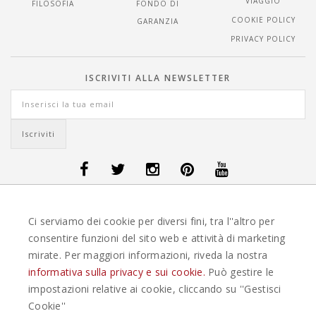
VIAGGIO
FILOSOFIA
FONDO DI
COOKIE POLICY
GARANZIA
PRIVACY POLICY
ISCRIVITI ALLA NEWSLETTER
OFFERTE VIAGGI DANIMARCA
-
OFFERTE VIAGGI FINLANDIA
-
OFFERTE
Ci serviamo dei cookie per diversi fini, tra l''altro per
VIAGGI GUATEMALA
-
OFFERTE VIAGGI ISLANDA
-
OFFERTE VIAGGI
ITALIA
-
OFFERTE VIAGGI MAURITIUS
-
OFFERTE VIAGGI MESSICO
-
consentire funzioni del sito web e attività di marketing
OFFERTE VIAGGI NORVEGIA
-
OFFERTE VIAGGI PORTOGALLO
-
mirate. Per maggiori informazioni, riveda la nostra
OFFERTE VIAGGI SEYCHELLES
-
OFFERTE VIAGGI SPAGNA
-
OFFERTE
VIAGGI SVEZIA
informativa sulla privacy e sui cookie.
Può gestire le
impostazioni relative ai cookie, cliccando su ''Gestisci
EASYWEEKS TOUR OPERATOR © 2026 COPYRIGHT EASYWEEK. TUTTI I DIRITTI
Cookie''
RISERVATI |
PRIVACY
-
COOKIE POLICY
-
GESTISCI COOKIE
-
CREDITS