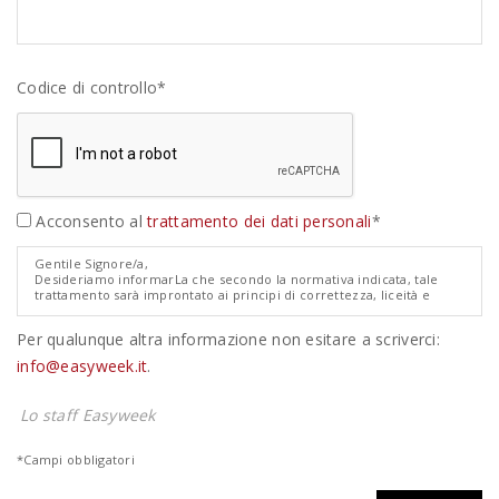
Codice di controllo*
Acconsento al
trattamento dei dati personali
*
Gentile Signore/a,
Desideriamo informarLa che secondo la normativa indicata, tale
trattamento sarà improntato ai principi di correttezza, liceità e
trasparenza e di tutela della Sua riservatezza e dei Suoi diritti.
Ai sensi degli artt. 13 e 14 del Regolamento Europeo 679/2016
Per qualunque altra informazione non esitare a scriverci:
relativo alla protezione dei dati personali ("GDPR"), pertanto, Le
forniamo le seguenti informazioni:
info@easyweek.it
.
1. I dati da Lei forniti verranno trattati per le seguenti finalità:
quotazione/preventivo non impegnativo di viaggio.
2. Il trattamento sarà effettuato con modalità manuale.
Lo staff Easyweek
3. Il conferimento dei dati è obbligatorio e l'eventuale rifiuto di
fornire tali dati potrebbe comportare la mancata o parziale
prosecuzione del rapporto.
*Campi obbligatori
4. I dati non saranno comunicati ad altri soggetti, né saranno oggetto
di diffusione
5. Il titolare del trattamento in esame è la Easyweeks Tour Operator