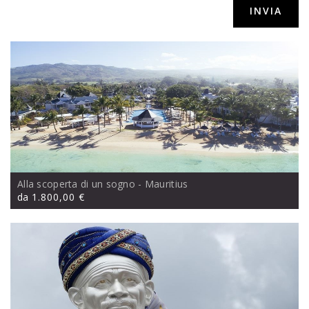
srls,via Sacconi 41, Porto San Giorgio (FM)
Alla scoperta di un sogno
- Mauritius
da
1.800,00 €