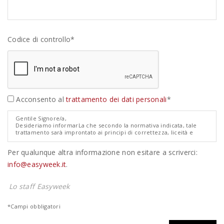
Codice di controllo*
Acconsento al
trattamento dei dati personali
*
Gentile Signore/a,
Desideriamo informarLa che secondo la normativa indicata, tale
trattamento sarà improntato ai principi di correttezza, liceità e
trasparenza e di tutela della Sua riservatezza e dei Suoi diritti.
Ai sensi degli artt. 13 e 14 del Regolamento Europeo 679/2016
Per qualunque altra informazione non esitare a scriverci:
relativo alla protezione dei dati personali ("GDPR"), pertanto, Le
forniamo le seguenti informazioni:
info@easyweek.it
.
1. I dati da Lei forniti verranno trattati per le seguenti finalità:
quotazione/preventivo non impegnativo di viaggio.
2. Il trattamento sarà effettuato con modalità manuale.
Lo staff Easyweek
3. Il conferimento dei dati è obbligatorio e l'eventuale rifiuto di
fornire tali dati potrebbe comportare la mancata o parziale
prosecuzione del rapporto.
*Campi obbligatori
4. I dati non saranno comunicati ad altri soggetti, né saranno oggetto
di diffusione
5. Il titolare del trattamento in esame è la Easyweeks Tour Operator