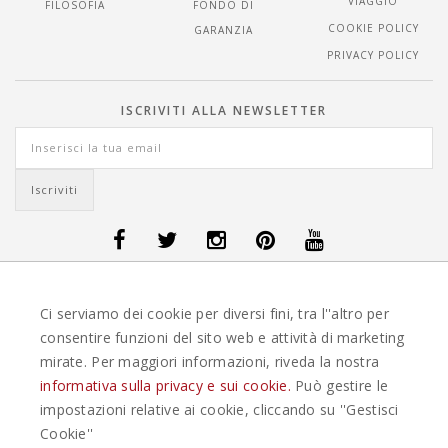
VIAGGIO
FILOSOFIA
FONDO DI
COOKIE POLICY
GARANZIA
PRIVACY POLICY
ISCRIVITI ALLA NEWSLETTER
OFFERTE VIAGGI DANIMARCA
-
OFFERTE VIAGGI FINLANDIA
-
OFFERTE
Ci serviamo dei cookie per diversi fini, tra l''altro per
VIAGGI GUATEMALA
-
OFFERTE VIAGGI ISLANDA
-
OFFERTE VIAGGI
ITALIA
-
OFFERTE VIAGGI MAURITIUS
-
OFFERTE VIAGGI MESSICO
-
consentire funzioni del sito web e attività di marketing
OFFERTE VIAGGI NORVEGIA
-
OFFERTE VIAGGI PORTOGALLO
-
mirate. Per maggiori informazioni, riveda la nostra
OFFERTE VIAGGI SEYCHELLES
-
OFFERTE VIAGGI SPAGNA
-
OFFERTE
VIAGGI SVEZIA
informativa sulla privacy e sui cookie.
Può gestire le
impostazioni relative ai cookie, cliccando su ''Gestisci
EASYWEEKS TOUR OPERATOR © 2026 COPYRIGHT EASYWEEK. TUTTI I DIRITTI
Cookie''
RISERVATI |
PRIVACY
-
COOKIE POLICY
-
GESTISCI COOKIE
-
CREDITS