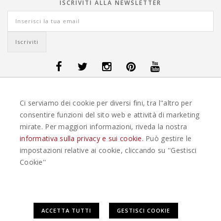
ISCRIVITI ALLA NEWSLETTER
OFFERTE VIAGGI DANIMARCA
-
OFFERTE VIAGGI FINLANDIA
-
OFFERTE
Ci serviamo dei cookie per diversi fini, tra l''altro per
VIAGGI GUATEMALA
-
OFFERTE VIAGGI ISLANDA
-
OFFERTE VIAGGI
ITALIA
-
OFFERTE VIAGGI MAURITIUS
-
OFFERTE VIAGGI MESSICO
-
consentire funzioni del sito web e attività di marketing
OFFERTE VIAGGI NORVEGIA
-
OFFERTE VIAGGI PORTOGALLO
-
mirate. Per maggiori informazioni, riveda la nostra
OFFERTE VIAGGI SEYCHELLES
-
OFFERTE VIAGGI SPAGNA
-
OFFERTE
VIAGGI SVEZIA
informativa sulla privacy e sui cookie.
Può gestire le
impostazioni relative ai cookie, cliccando su ''Gestisci
EASYWEEKS TOUR OPERATOR © 2026 COPYRIGHT EASYWEEK. TUTTI I DIRITTI
Cookie''
RISERVATI |
PRIVACY
-
COOKIE POLICY
-
GESTISCI COOKIE
-
CREDITS
Questo plugin utilizza cookie per raccogliere dati e cookie di
ACCETTA TUTTI
GESTISCI COOKIE
terze parti per migliorare l'esperienza utente. Per