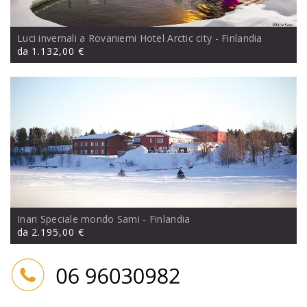
Luci invernali a Rovaniemi Hotel Arctic city
- Finlandia
da
1.132,00 €
Inari Speciale mondo Sami
- Finlandia
da
2.195,00 €