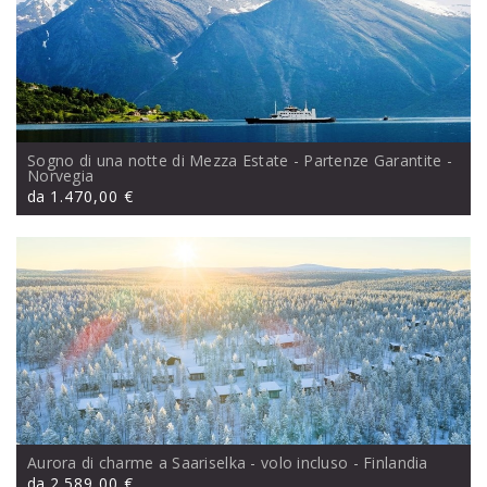
Sogno di una notte di Mezza Estate - Partenze Garantite
-
Norvegia
da
1.470,00 €
Aurora di charme a Saariselka - volo incluso
- Finlandia
da
2.589,00 €