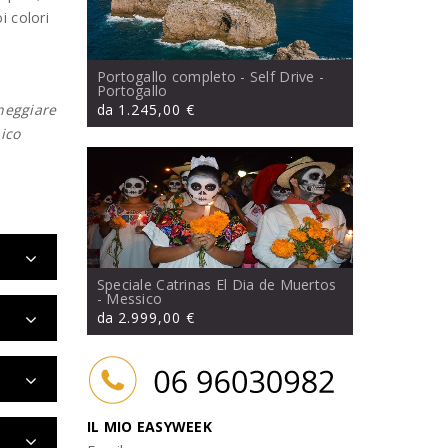
i colori
Portogallo completo - Self Drive
-
Portogallo
cheggiare
da
1.245,00 €
pico
Speciale Catrinas El Dia de Muertos
- Messico
da
2.999,00 €
IL MIO EASYWEEK