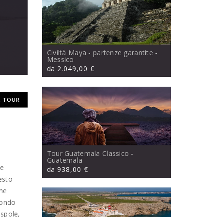
Civiltà Maya - partenze garantite
-
Messico
da
2.049,00 €
 TOUR
Tour Guatemala Classico
-
Guatemala
te
da
938,00 €
esto
che
fondo
aspole,