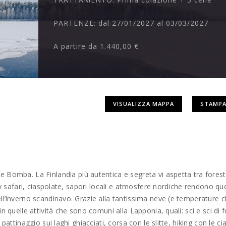
PARTENZE:
dal 27/01/2027 al 03/03/2027
A partire da
1.440,00 €
VISUALIZZA MAPPA
STAMPA
e Bomba. La Finlandia più autentica e segreta vi aspetta tra fores
sky safari, ciaspolate, sapori locali e atmosfere nordiche rendono qu
ll’inverno scandinavo. Grazie alla tantissima neve (e temperature 
n quelle attività che sono comuni alla Lapponia, quali: sci e sci di 
pattinaggio sui laghi ghiacciati, corsa con le slitte, hiking con le ci