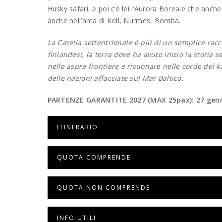
Husky safari, e poi c’è lei l’Aurora Boreale che anch
anche nell’area di Koli, Nurmes, Bomba.
La Carelia settentrionale è più di un semplice racc
finlandesi, la terra dove ha avuto inizio la storia
nelle aspre frontiere e risuonare nelle corde del k
delle nazioni affacciate sul Mar Baltico.
PARTENZE GARANTITE 2027 (MAX 25pax): 27 genn
ITINERARIO
QUOTA COMPRENDE
QUOTA NON COMPRENDE
INFO UTILI