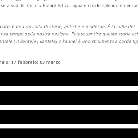
e se a sud del Circolo Polare Artico, appare con lo splendore dei suo
onto: è una raccolta di storie, antiche e moderne. È la culla dei
 senza tempo della nostra nazione. Potete sentire queste storie e
antele ( Il kantele ['kantele] o kannel è uno strumento a corde ti
aio; 17 febbraio; 03 marzo