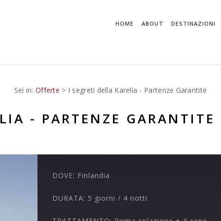
HOME
ABOUT
DESTINAZIONI
Sei in:
Offerte
> I segreti della Karelia - Partenze Garantite
ELIA - PARTENZE GARANTITE
DOVE:
Finlandia
DURATA:
5 giorni / 4 notti
TRATTAMENTO:
Prima colazione + 3 cene