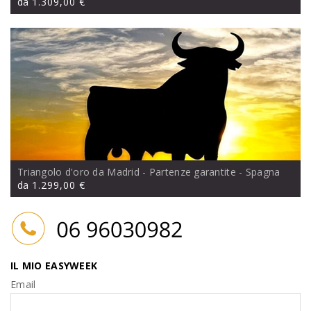
da
1.309,00 €
Triangolo d'oro da Madrid - Partenze garantite
- Spagna
da
1.299,00 €
IL MIO EASYWEEK
Email