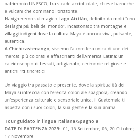
patrimonio UNESCO, tra strade acciottolate, chiese barocche
e vulcani che dominano l’orizzonte.
Navigheremo sul magico
Lago Atitlán
, definito da molti “uno
dei laghi più belli del mondo”, incastonato tra montagne e
villaggi indigeni dove la cultura Maya è ancora viva, pulsante,
autentica.
A Chichicastenango
, vivremo l’atmosfera unica di uno dei
mercati più colorati e affascinanti dell’America Latina: un
caleidoscopio di tessuti, artigianato, cerimonie religiose e
antichi riti sincretici.
Un viaggio tra passato e presente, dove la spiritualità dei
Maya si intreccia con l’eredità coloniale spagnola, creando
un’esperienza culturale e sensoriale unica. Il Guatemala ti
aspetta con i suoi colori, la sua gente e la sua anima.
Tour guidato in lingua Italiana/Spagnola
DATE DI PARTENZA 2025:
01, 15 Settembre; 06, 20 Ottobre;
17 Novembre