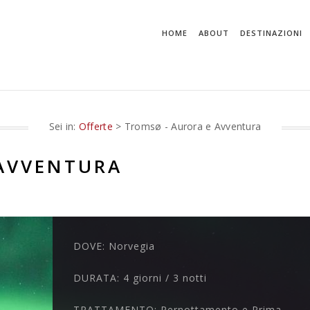
HOME
ABOUT
DESTINAZIONI
Sei in:
Offerte
> Tromsø - Aurora e Avventura
 AVVENTURA
DOVE:
Norvegia
DURATA:
4 giorni / 3 notti
TRATTAMENTO:
Pernottamento e Prima