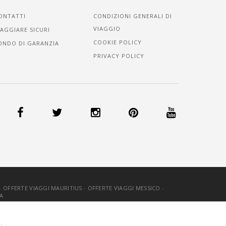
ONTATTI
CONDIZIONI GENERALI DI
VIAGGIO
IAGGIARE SICURI
COOKIE POLICY
ONDO DI GARANZIA
PRIVACY POLICY
-
OFFERTE VIAGGI MAURITIUS
-
OFFERTE VIAGGI MESSICO
-
A
OOKIE
-
CREDITS