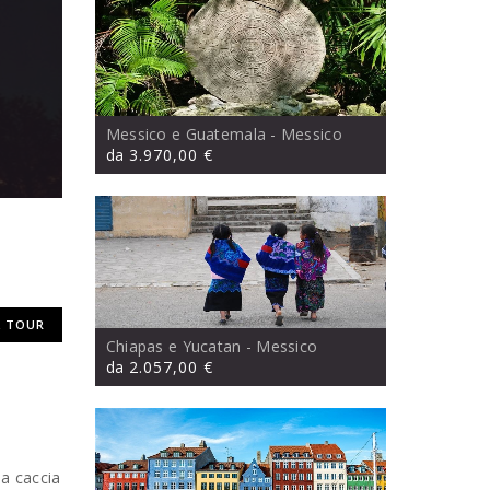
Messico e Guatemala
- Messico
da
3.970,00 €
 TOUR
Chiapas e Yucatan
- Messico
da
2.057,00 €
 a caccia