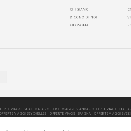
CHI SIAMO
C
DICONO DI NOI
V
FILOSOFIA
F
FERTE VIAGGI GUATEMALA
-
OFFERTE VIAGGI ISLANDA
-
OFFERTE VIAGGI ITALIA
OFFERTE VIAGGI SEYCHELLES
-
OFFERTE VIAGGI SPAGNA
-
OFFERTE VIAGGI SVEZI
. TUTTI I DIRITTI RISERVATI |
PRIVACY
-
COOKIE POLICY
-
GESTISCI C