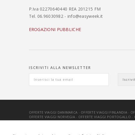
P.Iva 02270640440 REA 201215 FM
Tel. 06.96030982 - info@easyweek.it
EROGAZIONI PUBBLICHE
ISCRIVITI ALLA NEWSLETTER
OFFERTE VIAGGI DANIMARCA
-
OFFERTE VIAGGI FINLANDIA
-
OF
OFFERTE VIAGGI NORVEGIA
-
OFFERTE VIAGGI PORTOGALLO
-
EASYWEEKS TOUR OPERATOR © 2026 COPYRIGHT EASYWEEK