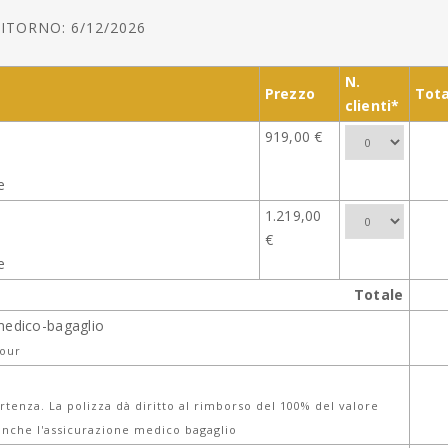
ITORNO: 6/12/2026
N.
Prezzo
Tota
clienti*
919,00 €
e
1.219,00
€
e
Totale
medico-bagaglio
tour
tenza. La polizza dà diritto al rimborso del 100% del valore
nche l'assicurazione medico bagaglio