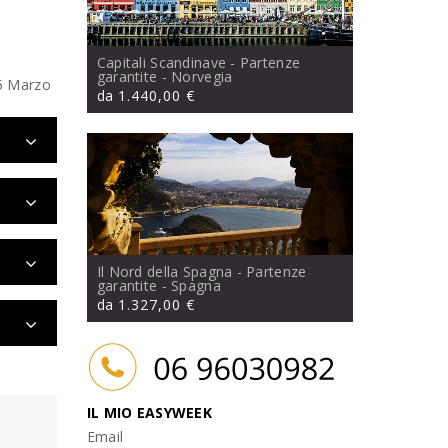
Capitali Scandinave - Partenze
garantite
- Norvegia
25 Marzo
da
1.440,00 €
Il Nord della Spagna - Partenze
garantite
- Spagna
da
1.327,00 €
IL MIO EASYWEEK
Email