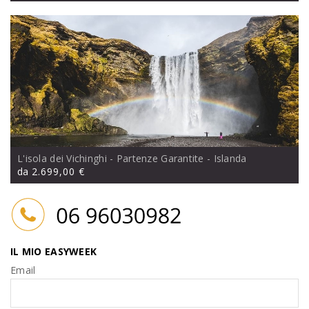
L'isola dei Vichinghi - Partenze Garantite
- Islanda
da
2.699,00 €
IL MIO EASYWEEK
Email