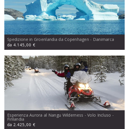
Spedizione in Groenlandia da Copenhagen
- Danimarca
da
4.145,00 €
Esperienza Aurora al Nangu Wilderness - Volo Incluso
-
Finlandia
da
2.425,00 €