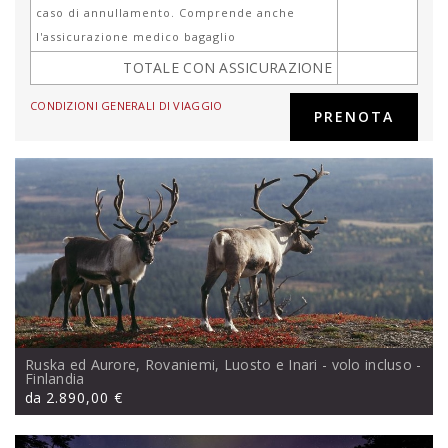
caso di annullamento. Comprende anche
l'assicurazione medico bagaglio
TOTALE CON ASSICURAZIONE
CONDIZIONI GENERALI DI VIAGGIO
Ruska ed Aurore, Rovaniemi, Luosto e Inari - volo incluso
-
Finlandia
da
2.890,00 €