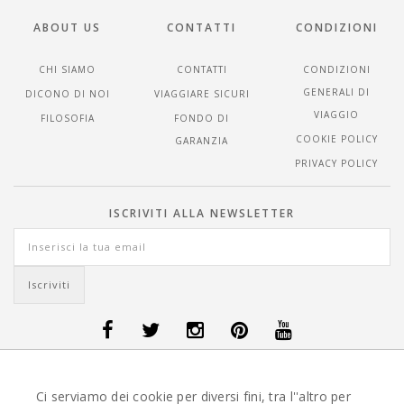
ABOUT US
CONTATTI
CONDIZIONI
CHI SIAMO
CONTATTI
CONDIZIONI
GENERALI DI
DICONO DI NOI
VIAGGIARE SICURI
VIAGGIO
FILOSOFIA
FONDO DI
COOKIE POLICY
GARANZIA
PRIVACY POLICY
ISCRIVITI ALLA NEWSLETTER
OFFERTE VIAGGI DANIMARCA
-
OFFERTE VIAGGI FINLANDIA
-
OFFERTE
Ci serviamo dei cookie per diversi fini, tra l''altro per
VIAGGI GUATEMALA
-
OFFERTE VIAGGI ISLANDA
-
OFFERTE VIAGGI