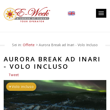
Togg
navig
Sei in:
Offerte
> Aurora Break ad Inari - Volo Incluso
AURORA BREAK AD INARI
- VOLO INCLUSO
Tweet
✈
Volo incluso