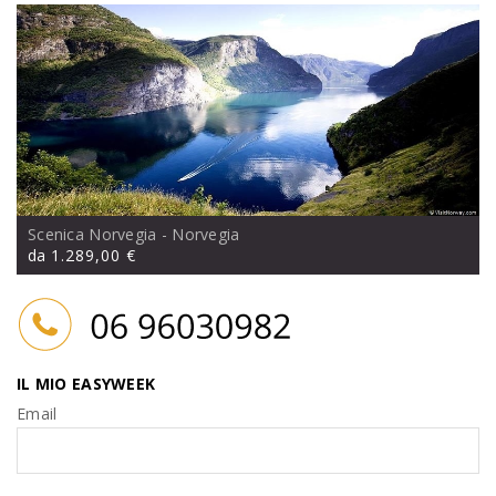
Scenica Norvegia
- Norvegia
da
1.289,00 €
IL MIO EASYWEEK
Email