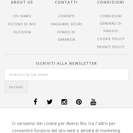
ABOUT US
CONTATTI
CONDIZIONI
CHI SIAMO
CONTATTI
CONDIZIONI
GENERALI DI
DICONO DI NOI
VIAGGIARE SICURI
VIAGGIO
FILOSOFIA
FONDO DI
COOKIE POLICY
GARANZIA
PRIVACY POLICY
ISCRIVITI ALLA NEWSLETTER
OFFERTE VIAGGI DANIMARCA
-
OFFERTE VIAGGI FINLANDIA
-
OFFERTE
Ci serviamo dei cookie per diversi fini, tra l''altro per
VIAGGI GUATEMALA
-
OFFERTE VIAGGI ISLANDA
-
OFFERTE VIAGGI
ITALIA
-
OFFERTE VIAGGI MAURITIUS
-
OFFERTE VIAGGI MESSICO
-
consentire funzioni del sito web e attività di marketing