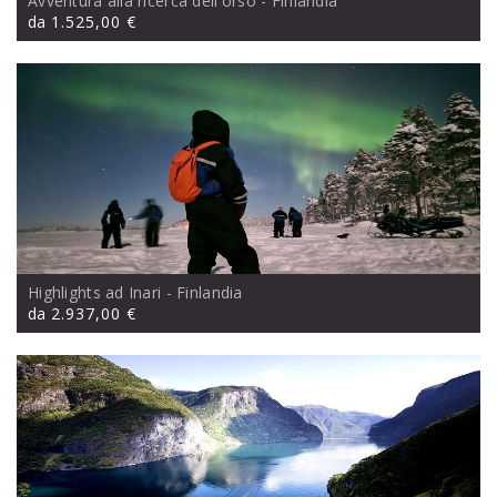
Avventura alla ricerca dell'orso
- Finlandia
da
1.525,00 €
Highlights ad Inari
- Finlandia
da
2.937,00 €