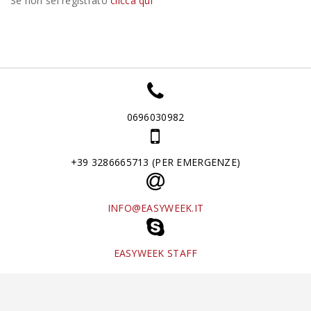
Se non sei registrato
clicca qui
0696030982
+39 3286665713 (PER EMERGENZE)
INFO@EASYWEEK.IT
EASYWEEK STAFF