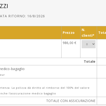
ZZI
ATA RITORNO: 16/8/2026
N.
Prezzo
Tota
clienti*
986,00 €
Totale
medico-bagaglio
tour
tenza. La polizza dà diritto al rimborso del 100% del valore
nche l'assicurazione medico bagaglio
TOTALE CON ASSICURAZIONE