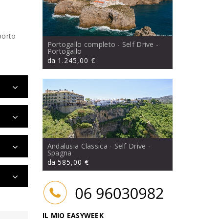
porto
Portogallo completo - Self Drive
-
Portogallo
da
1.245,00 €
Andalusia Classica - Self Drive
-
Spagna
da
585,00 €
IL MIO EASYWEEK