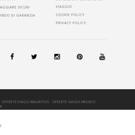
VIAGGIO
IAGGIARE SICURI
COOKIE POLICY
ONDO DI GARANZIA
PRIVACY POLICY
-
OFFERTE VIAGGI MAURITIUS
-
OFFERTE VIAGGI MESSICO
-
A
OOKIE
-
CREDITS
i