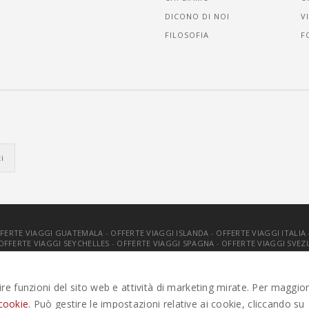
DICONO DI NOI
V
FILOSOFIA
F
FERTE VIAGGI GUATEMALA
-
OFFERTE VIAGGI ISLANDA
-
OFFERTE VIAGGI ITALIA
OFFERTE VIAGGI SEYCHELLES
-
OFFERTE VIAGGI SPAGNA
-
OFFERTE VIAGGI SVEZI
. TUTTI I DIRITTI RISERVATI |
PRIVACY
-
COOKIE POLICY
-
GESTISCI C
tire funzioni del sito web e attività di marketing mirate. Per maggior
cookie.
Può gestire le impostazioni relative ai cookie, cliccando su