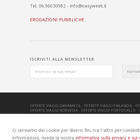
Tel. 06.96030982 - info@easyweek.it
EROGAZIONI PUBBLICHE
ISCRIVITI ALLA NEWSLETTER
OFFERTE VIAGGI DANIMARCA
-
OFFERTE VIAGGI FINLANDIA
-
OF
OFFERTE VIAGGI NORVEGIA
-
OFFERTE VIAGGI PORTOGALLO
-
EASYWEEKS TOUR OPERATOR © 2026 COPYRIGHT EASYWEEK
Ci serviamo dei cookie per diversi fini, tra l''altro per consen
informazioni, riveda la nostra
informativa sulla privacy e sui 