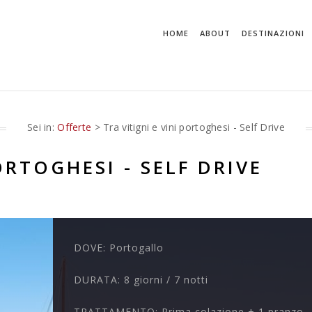
HOME
ABOUT
DESTINAZIONI
Sei in:
Offerte
> Tra vitigni e vini portoghesi - Self Drive
ORTOGHESI - SELF DRIVE
DOVE:
Portogallo
DURATA:
8 giorni / 7 notti
TRATTAMENTO:
Prima colazione + 1 pranzo