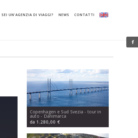
SEI UN'AGENZIA DI VIAGGI?
NEWS
CONTATTI
Copenhagen e Sud Svezia - tour in
auto
- Danimarca
da
1.280,00 €