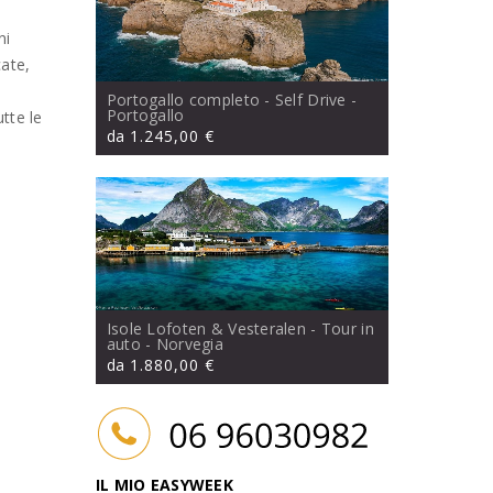
ni
cate,
Portogallo completo - Self Drive
-
Portogallo
utte le
da
1.245,00 €
Isole Lofoten & Vesteralen - Tour in
auto
- Norvegia
da
1.880,00 €
IL MIO EASYWEEK