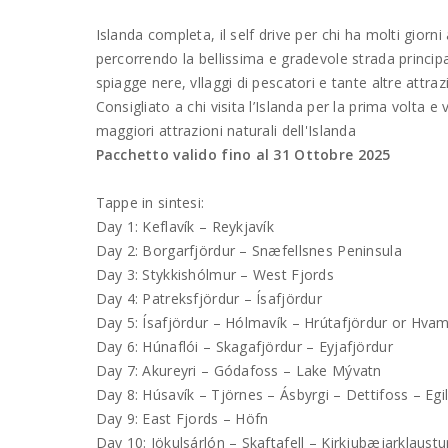
Islanda completa, il self drive per chi ha molti giorni
percorrendo la bellissima e gradevole strada principal
spiagge nere, vllaggi di pescatori e tante altre attraz
Consigliato a chi visita l’Islanda per la prima volta e
maggiori attrazioni naturali dell'Islanda
Pacchetto valido fino al 31 Ottobre 2025
Tappe in sintesi:
Day 1: Keflavík – Reykjavík
Day 2: Borgarfjördur – Snæfellsnes Peninsula
Day 3: Stykkishólmur – West Fjords
Day 4: Patreksfjördur – Ísafjördur
Day 5: Ísafjördur – Hólmavík – Hrútafjördur or Hva
Day 6: Húnaflói – Skagafjördur – Eyjafjördur
Day 7: Akureyri – Gódafoss – Lake Mývatn
Day 8: Húsavík – Tjörnes – Ásbyrgi – Dettifoss – Egil
Day 9: East Fjords – Höfn
Day 10: Jökulsárlón – Skaftafell – Kirkjubæjarklaustu