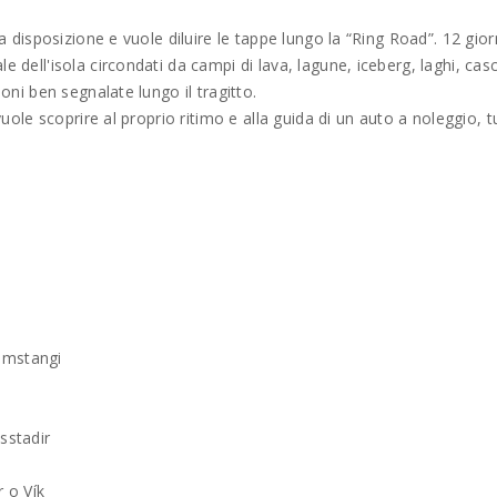
 a disposizione e vuole diluire le tappe lungo la “Ring Road”. 12 gior
e dell'isola circondati da campi di lava, lagune, iceberg, laghi, cas
ioni ben segnalate lungo il tragitto.
 vuole scoprire al proprio ritimo e alla guida di un auto a noleggio, t
mmstangi
sstadir
r o Vík