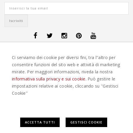
OFFERTE VIAGGI DANIMARCA
-
OFFERTE VIAGGI FINLANDIA
-
OFFERTE
Ci serviamo dei cookie per diversi fini, tra l''altro per
VIAGGI GUATEMALA
-
OFFERTE VIAGGI ISLANDA
-
OFFERTE VIAGGI
ITALIA
-
OFFERTE VIAGGI MAURITIUS
-
OFFERTE VIAGGI MESSICO
-
consentire funzioni del sito web e attività di marketing
OFFERTE VIAGGI NORVEGIA
-
OFFERTE VIAGGI PORTOGALLO
-
mirate. Per maggiori informazioni, riveda la nostra
OFFERTE VIAGGI SEYCHELLES
-
OFFERTE VIAGGI SPAGNA
-
OFFERTE
VIAGGI SVEZIA
informativa sulla privacy e sui cookie.
Può gestire le
impostazioni relative ai cookie, cliccando su ''Gestisci
EASYWEEKS TOUR OPERATOR © 2026 COPYRIGHT EASYWEEK. TUTTI I DIRITTI
Cookie''
RISERVATI |
PRIVACY
-
COOKIE POLICY
-
GESTISCI COOKIE
-
CREDITS
Questo plugin utilizza cookie per raccogliere dati e cookie di
ACCETTA TUTTI
GESTISCI COOKIE
terze parti per migliorare l'esperienza utente. Per
visualizzare il plugin è necessario dare il consenso.