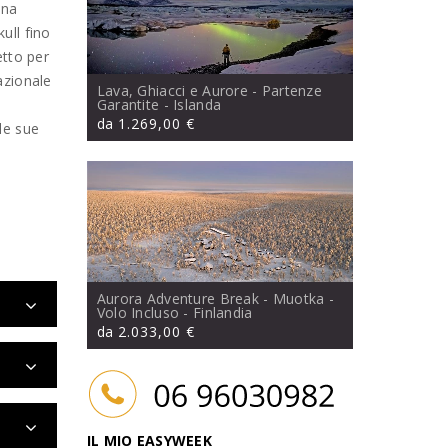
una
ull fino
etto per
azionale
Lava, Ghiacci e Aurore - Partenze
i
Garantite
- Islanda
da
1.269,00 €
le sue
Aurora Adventure Break - Muotka -
Volo Incluso
- Finlandia
da
2.033,00 €
IL MIO EASYWEEK