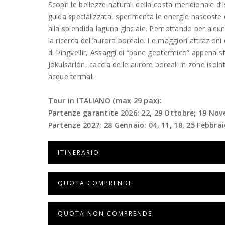
Scopri le bellezze naturali della costa meridionale d
guida specializzata, sperimenta le energie nascoste d
alla splendida laguna glaciale. Pernottando per alcun
la ricerca dell’aurora boreale. Le maggiori attrazion
di Þingvellir, Assaggi di “pane geotermico” appena s
Jökulsárlón, caccia delle aurore boreali in zone isol
acque termali
Tour in ITALIANO (max 29 pax):
Partenze garantite 2026: 22, 29 Ottobre; 19 No
Partenze 2027: 28 Gennaio: 04, 11, 18, 25 Febbra
ITINERARIO
QUOTA COMPRENDE
QUOTA NON COMPRENDE