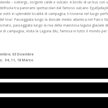
’Islanda – icebergs, sorgenti calde e vulcani. A bordo di un bus con 
ell’isola tra panorami spettacolari dal famoso vulcano Eyjafjallajök
e notti in splendide località di campagna, ti troverai nel luogo perf
i del tour: Passeggiata lungo la dorsale medio atlantica nel Parco N
fornato, passeggiata lungo la riva della maestosa laguna glaciale d
ate di campagna, Visita la Laguna Blu, famosa in tutto il mondo per 
vembre; 03 Dicembre
io; 04, 11, 18 Marzo