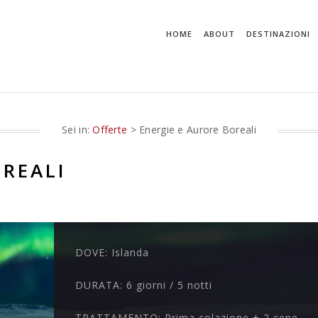
HOME
ABOUT
DESTINAZIONI
Sei in:
Offerte
> Energie e Aurore Boreali
OREALI
DOVE:
Islanda
DURATA:
6 giorni / 5 notti
TRATTAMENTO:
Prima colazione + 2 cene