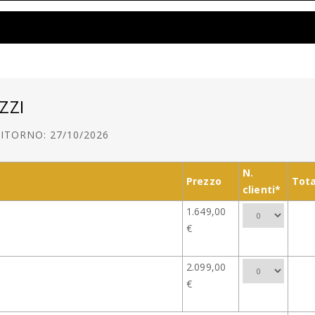
ZZI
ITORNO: 27/10/2026
N.
Prezzo
Tota
clienti*
1.649,00
€
2.099,00
€