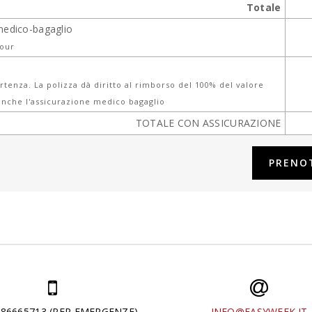
Totale
medico-bagaglio
tour
tenza. La polizza dà diritto al rimborso del 100% del valore
nche l'assicurazione medico bagaglio
TOTALE CON ASSICURAZIONE
286665713 (PER EMERGENZE)
INFO@EASYWEEK.IT