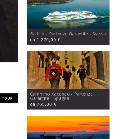
Baltico - Partenze Garantite
- Svezia
da
1.270,00 €
Cammino Xacobeo - Partenze
Garantite
- Spagna
 TOUR
da
765,00 €