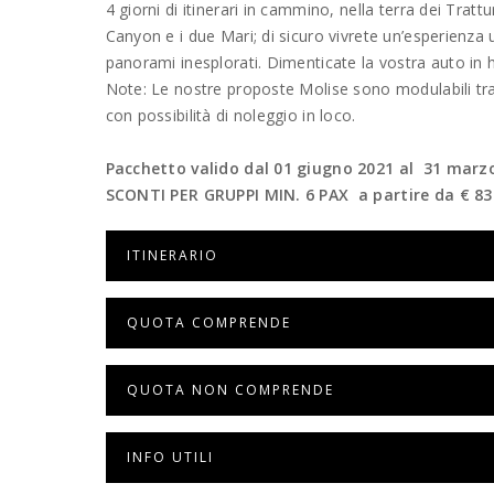
4 giorni di itinerari in cammino, nella terra dei Trat
Canyon e i due Mari; di sicuro vivrete un’esperienz
panorami inesplorati. Dimenticate la vostra auto in h
Note: Le nostre proposte Molise sono modulabili tra
con possibilità di noleggio in loco.
Pacchetto valido dal 01 giugno 2021 al 31 marz
SCONTI PER GRUPPI MIN. 6 PAX a partire da € 83
ITINERARIO
QUOTA COMPRENDE
QUOTA NON COMPRENDE
INFO UTILI