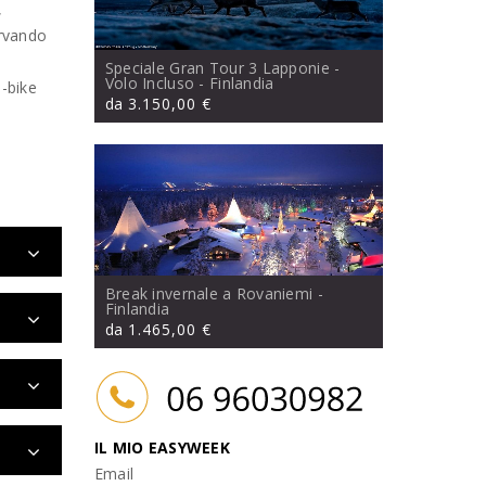
,
ervando
Speciale Gran Tour 3 Lapponie -
Volo Incluso
- Finlandia
e-bike
da
3.150,00 €
Break invernale a Rovaniemi
-
Finlandia
da
1.465,00 €
IL MIO EASYWEEK
Email