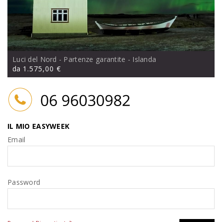
Luci del Nord - Partenze garantite
- Islanda
da
1.575,00 €
IL MIO EASYWEEK
Email
Password