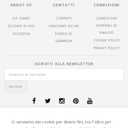
ABOUT US
CONTATTI
CONDIZIONI
CHI SIAMO
CONTATTI
CONDIZIONI
GENERALI DI
DICONO DI NOI
VIAGGIARE SICURI
VIAGGIO
FILOSOFIA
FONDO DI
COOKIE POLICY
GARANZIA
PRIVACY POLICY
ISCRIVITI ALLA NEWSLETTER
OFFERTE VIAGGI DANIMARCA
-
OFFERTE VIAGGI FINLANDIA
-
OFFERTE
Ci serviamo dei cookie per diversi fini, tra l''altro per
VIAGGI GUATEMALA
-
OFFERTE VIAGGI ISLANDA
-
OFFERTE VIAGGI
ITALIA
-
OFFERTE VIAGGI MAURITIUS
-
OFFERTE VIAGGI MESSICO
-