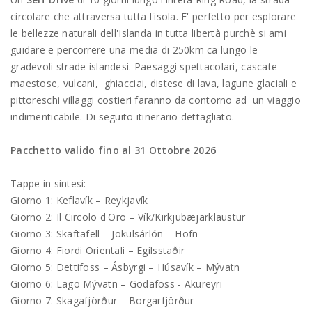
circolare che attraversa tutta l'isola. E' perfetto per esplorare
le bellezze naturali dell'Islanda in tutta libertà purchè si ami
guidare e percorrere una media di 250km ca lungo le
gradevoli strade islandesi. Paesaggi spettacolari, cascate
maestose, vulcani, ghiacciai, distese di lava, lagune glaciali e
pittoreschi villaggi costieri faranno da contorno ad un viaggio
indimenticabile. Di seguito itinerario dettagliato.
Pacchetto valido fino al 31 Ottobre 2026
Tappe in sintesi:
Giorno 1: Keflavík – Reykjavík
Giorno 2: Il Circolo d'Oro – Vík/Kirkjubæjarklaustur
Giorno 3: Skaftafell – Jökulsárlón – Höfn
Giorno 4: Fiordi Orientali – Egilsstaðir
Giorno 5: Dettifoss – Ásbyrgi – Húsavík – Mývatn
Giorno 6: Lago Mývatn – Godafoss - Akureyri
Giorno 7: Skagafjörður – Borgarfjörður