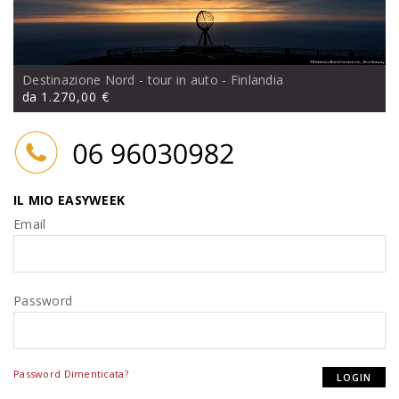
Destinazione Nord - tour in auto
- Finlandia
da
1.270,00 €
IL MIO EASYWEEK
Email
Password
Password Dimenticata?