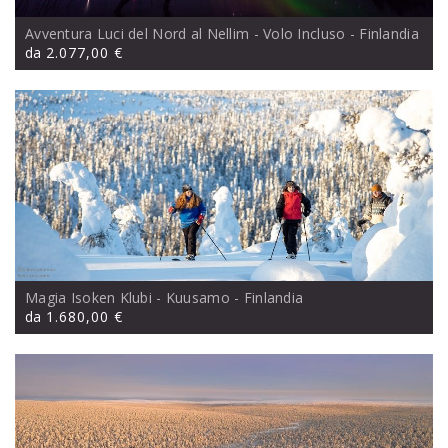
Avventura Luci del Nord al Nellim - Volo Incluso
- Finlandia
da
2.077,00 €
Magia Isoken Klubi - Kuusamo
- Finlandia
da
1.680,00 €