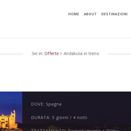
HOME
ABOUT
DESTINAZIONI
Sei in:
Offerte
> Andalusia in treno
DOVE:
Spagna
DURATA:
5 giorni / 4 notti
TRATTAMENTO:
Pernottamento e Prima