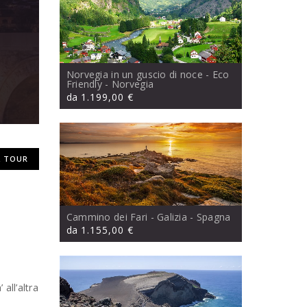
Norvegia in un guscio di noce - Eco
Friendly
- Norvegia
da
1.199,00 €
 TOUR
Cammino dei Fari - Galizia
- Spagna
da
1.155,00 €
all’altra