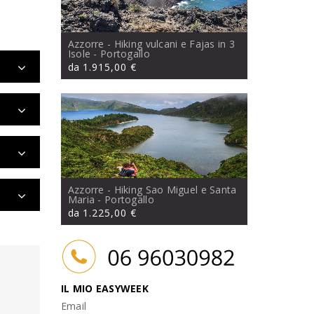
Azzorre - Hiking vulcani e Fajas in 3
Isole
- Portogallo
da
1.915,00 €
Azzorre - Hiking Sao Miguel e Santa
Maria
- Portogallo
da
1.225,00 €
IL MIO EASYWEEK
Email