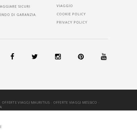
VIAGGIO
IAGGIARE SICURI
COOKIE POLICY
ONDO DI GARANZIA
PRIVACY POLICY
-
OFFERTE VIAGGI MAURITIUS
-
OFFERTE VIAGGI MESSICO
-
A
OOKIE
-
CREDITS
i