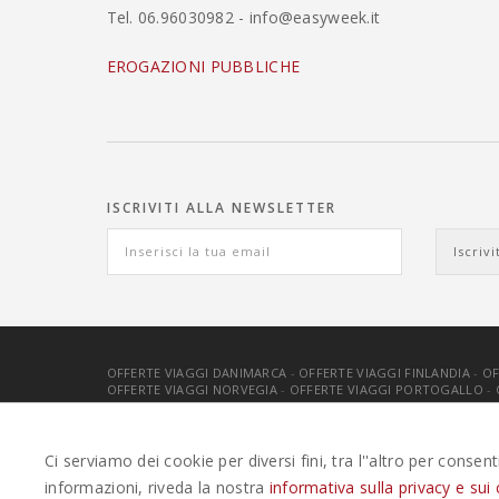
Tel. 06.96030982 - info@easyweek.it
EROGAZIONI PUBBLICHE
ISCRIVITI ALLA NEWSLETTER
OFFERTE VIAGGI DANIMARCA
-
OFFERTE VIAGGI FINLANDIA
-
OF
OFFERTE VIAGGI NORVEGIA
-
OFFERTE VIAGGI PORTOGALLO
-
EASYWEEKS TOUR OPERATOR © 2026 COPYRIGHT EASYWEEK
Ci serviamo dei cookie per diversi fini, tra l''altro per consen
informazioni, riveda la nostra
informativa sulla privacy e sui 