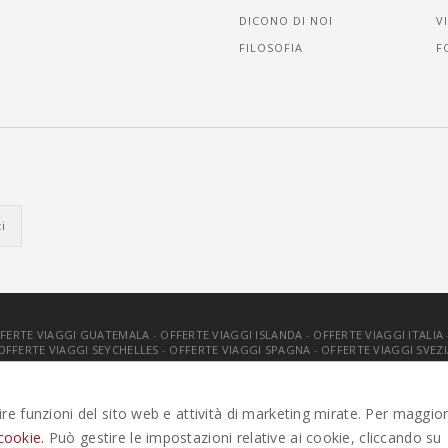
DICONO DI NOI
V
FILOSOFIA
F
FERTE VIAGGI GUATEMALA
-
OFFERTE VIAGGI ISLANDA
-
OFFERTE VIAGGI ITALIA
OFFERTE VIAGGI SEYCHELLES
-
OFFERTE VIAGGI SPAGNA
-
OFFERTE VIAGGI SVEZI
. TUTTI I DIRITTI RISERVATI |
PRIVACY
-
COOKIE POLICY
-
GESTISCI C
tire funzioni del sito web e attività di marketing mirate. Per maggior
cookie.
Può gestire le impostazioni relative ai cookie, cliccando su