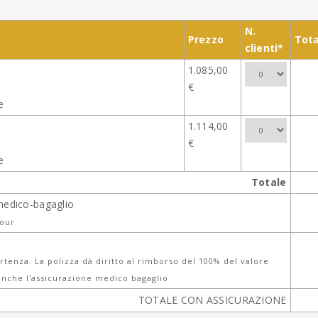
N.
Prezzo
Tota
clienti*
1.085,00
€
e
1.114,00
€
e
Totale
medico-bagaglio
tour
tenza. La polizza dà diritto al rimborso del 100% del valore
nche l'assicurazione medico bagaglio
TOTALE CON ASSICURAZIONE