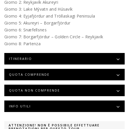
Giorno 2: Reykjavík Akureyri
Giorno 3: Lake Mývatn and Húsavík
Giorno 4: Eyjafjördur and Tröllaskagi Peninsula
Giorno 5: Akureyri – Borgarfjördur
Giorno 6: Snæfellsnes
Giorno 7: Borgarfjördur – Golden Circle – Reykjavík
Giorno 8: Partenza
ITINERARIO
QUOTA COMPRENDE
QUOTA NON COMPRENDE
INFO UTILI
ATTENZIONE! NON È POSSIBILE EFFETTUARE
PRENOTAZIONI PER QUESTO TOUR