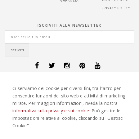
GARANZIA
PRIVACY POLICY
ISCRIVITI ALLA NEWSLETTER
OFFERTE VIAGGI DANIMARCA
-
OFFERTE VIAGGI FINLANDIA
-
OFFERTE
Ci serviamo dei cookie per diversi fini, tra l''altro per
VIAGGI GUATEMALA
-
OFFERTE VIAGGI ISLANDA
-
OFFERTE VIAGGI
ITALIA
-
OFFERTE VIAGGI MAURITIUS
-
OFFERTE VIAGGI MESSICO
-
consentire funzioni del sito web e attività di marketing
OFFERTE VIAGGI NORVEGIA
-
OFFERTE VIAGGI PORTOGALLO
-
mirate. Per maggiori informazioni, riveda la nostra
OFFERTE VIAGGI SEYCHELLES
-
OFFERTE VIAGGI SPAGNA
-
OFFERTE
VIAGGI SVEZIA
informativa sulla privacy e sui cookie.
Può gestire le
impostazioni relative ai cookie, cliccando su ''Gestisci
EASYWEEKS TOUR OPERATOR © 2026 COPYRIGHT EASYWEEK. TUTTI I DIRITTI
Cookie''
RISERVATI |
PRIVACY
-
COOKIE POLICY
-
GESTISCI COOKIE
-
CREDITS