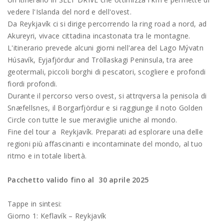
vedere l'Islanda del nord e dell'ovest.
Da Reykjavík ci si dirige percorrendo la ring road a nord, ad
Akureyri, vivace cittadina incastonata tra le montagne.
L'itinerario prevede alcuni giorni nell'area del Lago Mývatn
Húsavík, Eyjafjördur and Tröllaskagi Peninsula, tra aree
geotermali, piccoli borghi di pescatori, scogliere e profondi
fiordi profondi.
Durante il percorso verso ovest, si attrqversa la penisola di
Snæfellsnes, il Borgarfjördur e si raggiunge il noto Golden
Circle con tutte le sue meraviglie uniche al mondo.
Fine del tour a Reykjavík. Preparati ad esplorare una delle
regioni più affascinanti e incontaminate del mondo, al tuo
ritmo e in totale libertà.
Pacchetto valido fino al 30 aprile 2025
Tappe in sintesi:
Giorno 1: Keflavík – Reykjavík