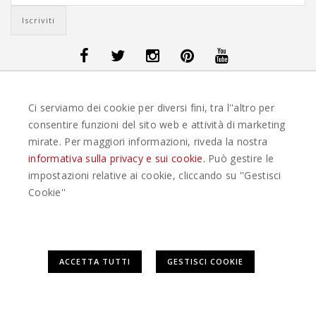
OFFERTE VIAGGI DANIMARCA
-
OFFERTE VIAGGI FINLANDIA
-
OFFERTE
Ci serviamo dei cookie per diversi fini, tra l''altro per
VIAGGI GUATEMALA
-
OFFERTE VIAGGI ISLANDA
-
OFFERTE VIAGGI
ITALIA
-
OFFERTE VIAGGI MAURITIUS
-
OFFERTE VIAGGI MESSICO
-
consentire funzioni del sito web e attività di marketing
OFFERTE VIAGGI NORVEGIA
-
OFFERTE VIAGGI PORTOGALLO
-
mirate. Per maggiori informazioni, riveda la nostra
OFFERTE VIAGGI SEYCHELLES
-
OFFERTE VIAGGI SPAGNA
-
OFFERTE
VIAGGI SVEZIA
informativa sulla privacy e sui cookie.
Può gestire le
impostazioni relative ai cookie, cliccando su ''Gestisci
EASYWEEKS TOUR OPERATOR © 2026 COPYRIGHT EASYWEEK. TUTTI I DIRITTI
Cookie''
RISERVATI |
PRIVACY
-
COOKIE POLICY
-
GESTISCI COOKIE
-
CREDITS
Questo plugin utilizza cookie per raccogliere dati e cookie di
ACCETTA TUTTI
GESTISCI COOKIE
terze parti per migliorare l'esperienza utente. Per
visualizzare il plugin è necessario dare il consenso.
Clicca qui per modificare le preferenze sulla Cookie Policy