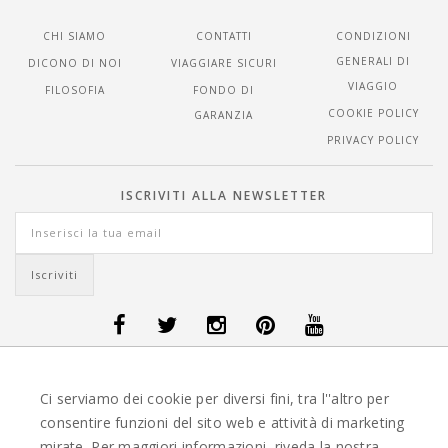
CHI SIAMO
CONTATTI
CONDIZIONI
GENERALI DI
DICONO DI NOI
VIAGGIARE SICURI
VIAGGIO
FILOSOFIA
FONDO DI
COOKIE POLICY
GARANZIA
PRIVACY POLICY
ISCRIVITI ALLA NEWSLETTER
OFFERTE VIAGGI DANIMARCA
-
OFFERTE VIAGGI FINLANDIA
-
OFFERTE
Ci serviamo dei cookie per diversi fini, tra l''altro per
VIAGGI GUATEMALA
-
OFFERTE VIAGGI ISLANDA
-
OFFERTE VIAGGI
ITALIA
-
OFFERTE VIAGGI MAURITIUS
-
OFFERTE VIAGGI MESSICO
-
consentire funzioni del sito web e attività di marketing
OFFERTE VIAGGI NORVEGIA
-
OFFERTE VIAGGI PORTOGALLO
-
mirate. Per maggiori informazioni, riveda la nostra
OFFERTE VIAGGI SEYCHELLES
-
OFFERTE VIAGGI SPAGNA
-
OFFERTE