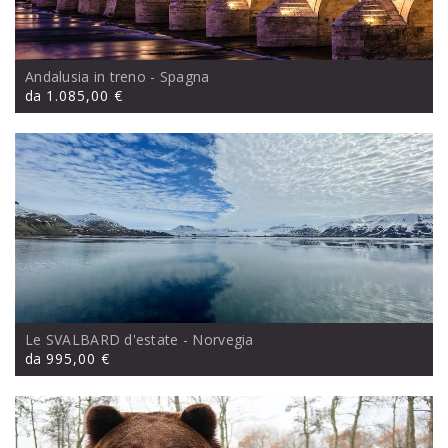
Andalusia in treno
- Spagna
da
1.085,00 €
Le SVALBARD d'estate
- Norvegia
da
995,00 €