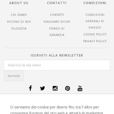
ABOUT US
CONTATTI
CONDIZIONI
CHI SIAMO
CONTATTI
CONDIZIONI
GENERALI DI
DICONO DI NOI
VIAGGIARE SICURI
VIAGGIO
FILOSOFIA
FONDO DI
COOKIE POLICY
GARANZIA
PRIVACY POLICY
ISCRIVITI ALLA NEWSLETTER
OFFERTE VIAGGI DANIMARCA
-
OFFERTE VIAGGI FINLANDIA
-
OFFERTE
Ci serviamo dei cookie per diversi fini, tra l''altro per
VIAGGI GUATEMALA
-
OFFERTE VIAGGI ISLANDA
-
OFFERTE VIAGGI
ITALIA
-
OFFERTE VIAGGI MAURITIUS
-
OFFERTE VIAGGI MESSICO
-
consentire funzioni del sito web e attività di marketing