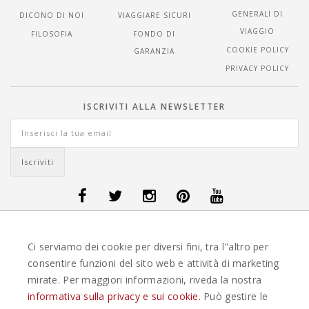
GENERALI DI
DICONO DI NOI
VIAGGIARE SICURI
VIAGGIO
FILOSOFIA
FONDO DI
COOKIE POLICY
GARANZIA
PRIVACY POLICY
ISCRIVITI ALLA NEWSLETTER
OFFERTE VIAGGI DANIMARCA
-
OFFERTE VIAGGI FINLANDIA
-
OFFERTE
Ci serviamo dei cookie per diversi fini, tra l''altro per
VIAGGI GUATEMALA
-
OFFERTE VIAGGI ISLANDA
-
OFFERTE VIAGGI
ITALIA
-
OFFERTE VIAGGI MAURITIUS
-
OFFERTE VIAGGI MESSICO
-
consentire funzioni del sito web e attività di marketing
OFFERTE VIAGGI NORVEGIA
-
OFFERTE VIAGGI PORTOGALLO
-
mirate. Per maggiori informazioni, riveda la nostra
OFFERTE VIAGGI SEYCHELLES
-
OFFERTE VIAGGI SPAGNA
-
OFFERTE
VIAGGI SVEZIA
informativa sulla privacy e sui cookie.
Può gestire le