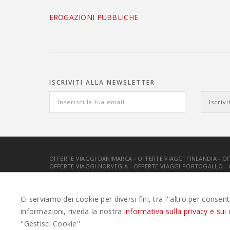
EROGAZIONI PUBBLICHE
ISCRIVITI ALLA NEWSLETTER
OFFERTE VIAGGI DANIMARCA
-
OFFERTE VIAGGI FINLANDIA
-
OF
OFFERTE VIAGGI NORVEGIA
-
OFFERTE VIAGGI PORTOGALLO
-
EASYWEEKS TOUR OPERATOR © 2026 COPYRIGHT EASYWEEK
Ci serviamo dei cookie per diversi fini, tra l''altro per consen
informazioni, riveda la nostra
informativa sulla privacy e sui 
''Gestisci Cookie''