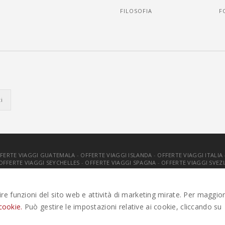
FILOSOFIA
F
FERTE VIAGGI GUATEMALA
-
OFFERTE VIAGGI ISLANDA
-
OFFERTE VIAGGI ITALIA
OFFERTE VIAGGI SEYCHELLES
-
OFFERTE VIAGGI SPAGNA
-
OFFERTE VIAGGI SVEZI
. TUTTI I DIRITTI RISERVATI |
PRIVACY
-
COOKIE POLICY
-
GESTISCI C
tire funzioni del sito web e attività di marketing mirate. Per maggior
cookie.
Può gestire le impostazioni relative ai cookie, cliccando su