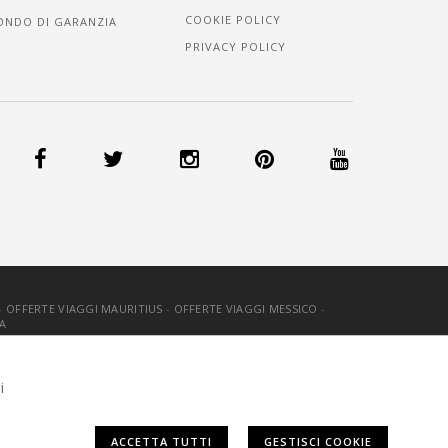
COOKIE POLICY
ONDO DI GARANZIA
PRIVACY POLICY
-
OFFERTE VIAGGI MAURITIUS
-
OFFERTE VIAGGI MESSICO
-
A
OOKIE
-
CREDITS
i
ACCETTA TUTTI
GESTISCI COOKIE