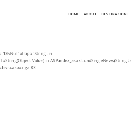
HOME
ABOUT
DESTINAZIONI
DBNull' al tipo 'String'. in
ToString(Object Value) in ASP.index_aspx.LoadSingleNews(String ta
hivio.aspx:riga 88