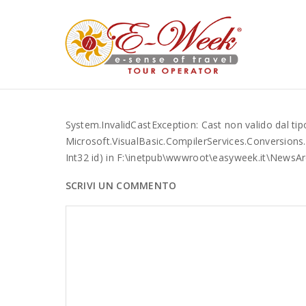
System.InvalidCastException: Cast non valido dal tipo '
Microsoft.VisualBasic.CompilerServices.Conversions.
Int32 id) in F:\inetpub\wwwroot\easyweek.it\NewsArc
SCRIVI UN COMMENTO