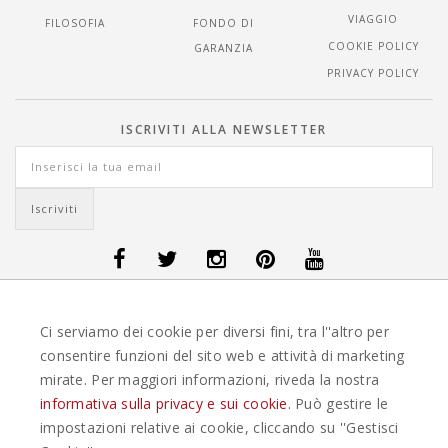
VIAGGIO
FILOSOFIA
FONDO DI
COOKIE POLICY
GARANZIA
PRIVACY POLICY
ISCRIVITI ALLA NEWSLETTER
OFFERTE VIAGGI DANIMARCA
-
OFFERTE VIAGGI FINLANDIA
-
OFFERTE
Ci serviamo dei cookie per diversi fini, tra l''altro per
VIAGGI GUATEMALA
-
OFFERTE VIAGGI ISLANDA
-
OFFERTE VIAGGI
ITALIA
-
OFFERTE VIAGGI MAURITIUS
-
OFFERTE VIAGGI MESSICO
-
consentire funzioni del sito web e attività di marketing
OFFERTE VIAGGI NORVEGIA
-
OFFERTE VIAGGI PORTOGALLO
-
mirate. Per maggiori informazioni, riveda la nostra
OFFERTE VIAGGI SEYCHELLES
-
OFFERTE VIAGGI SPAGNA
-
OFFERTE
VIAGGI SVEZIA
informativa sulla privacy e sui cookie.
Può gestire le
impostazioni relative ai cookie, cliccando su ''Gestisci
EASYWEEKS TOUR OPERATOR © 2026 COPYRIGHT EASYWEEK. TUTTI I DIRITTI