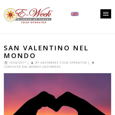
Togg
navig
SAN VALENTINO NEL
MONDO
13/02/2017
|
BY
EASYWEEKS TOUR OPERATOR
|
CURIOSITÀ DAL MONDO EASYWEEKS