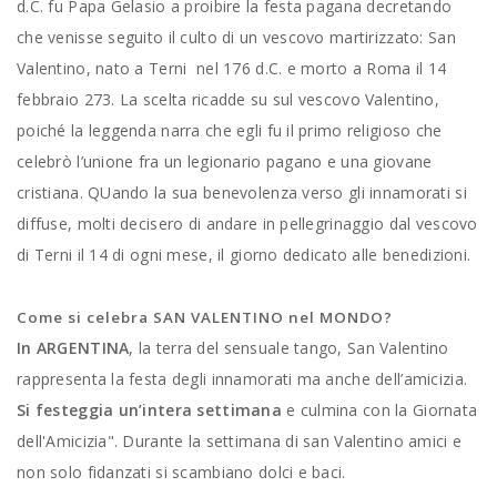
d.C. fu Papa Gelasio a proibire la festa pagana decretando
che venisse seguito il culto di un vescovo martirizzato: San
Valentino, nato a Terni nel 176 d.C. e morto a Roma il 14
febbraio 273. La scelta ricadde su sul vescovo Valentino,
poiché la leggenda narra che egli fu il primo religioso che
celebrò l’unione fra un legionario pagano e una giovane
cristiana. QUando la sua benevolenza verso gli innamorati si
diffuse, molti decisero di andare in pellegrinaggio dal vescovo
di Terni il 14 di ogni mese, il giorno dedicato alle benedizioni.
Come si celebra SAN VALENTINO nel MONDO?
In ARGENTINA
, la terra del sensuale tango, San Valentino
rappresenta la festa degli innamorati ma anche dell’amicizia.
Si festeggia un’intera settimana
e culmina con la Giornata
dell'Amicizia". Durante la settimana di san Valentino amici e
non solo fidanzati si scambiano dolci e baci.