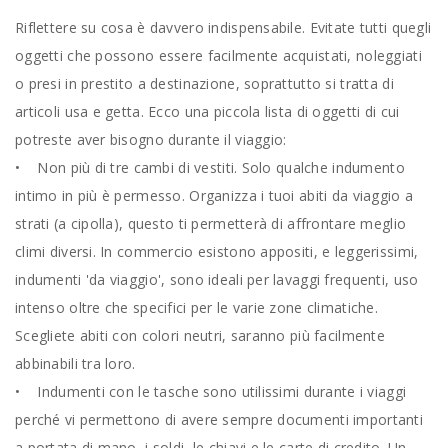
Riflettere su cosa è davvero indispensabile. Evitate tutti quegli
oggetti che possono essere facilmente acquistati, noleggiati
o presi in prestito a destinazione, soprattutto si tratta di
articoli usa e getta. Ecco una piccola lista di oggetti di cui
potreste aver bisogno durante il viaggio:
• Non più di tre cambi di vestiti. Solo qualche indumento
intimo in più è permesso. Organizza i tuoi abiti da viaggio a
strati (a cipolla), questo ti permetterà di affrontare meglio
climi diversi. In commercio esistono appositi, e leggerissimi,
indumenti 'da viaggio', sono ideali per lavaggi frequenti, uso
intenso oltre che specifici per le varie zone climatiche.
Scegliete abiti con colori neutri, saranno più facilmente
abbinabili tra loro.
• Indumenti con le tasche sono utilissimi durante i viaggi
perché vi permettono di avere sempre documenti importanti
a portata di mano, i soldi, le chiavi e le carte di credito. Un