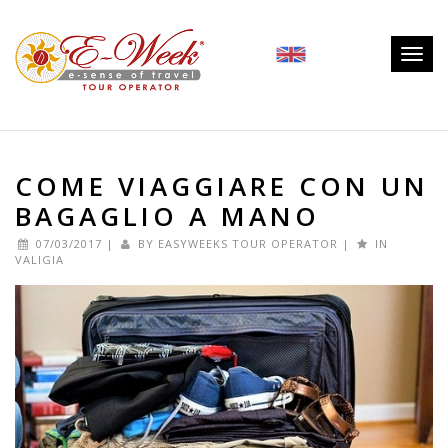
Togg
navig
COME VIAGGIARE CON UN
BAGAGLIO A MANO
07/03/2017
|
BY
EASYWEEKS TOUR OPERATOR
|
IN
VALIGIA