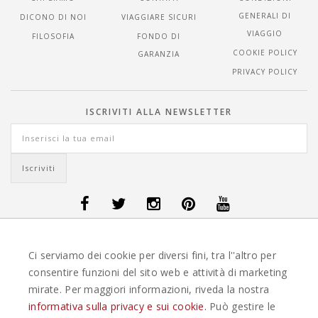
GENERALI DI
DICONO DI NOI
VIAGGIARE SICURI
VIAGGIO
FILOSOFIA
FONDO DI
COOKIE POLICY
GARANZIA
PRIVACY POLICY
ISCRIVITI ALLA NEWSLETTER
OFFERTE VIAGGI DANIMARCA
-
OFFERTE VIAGGI FINLANDIA
-
OFFERTE
Ci serviamo dei cookie per diversi fini, tra l''altro per
VIAGGI GUATEMALA
-
OFFERTE VIAGGI ISLANDA
-
OFFERTE VIAGGI
ITALIA
-
OFFERTE VIAGGI MAURITIUS
-
OFFERTE VIAGGI MESSICO
-
consentire funzioni del sito web e attività di marketing
OFFERTE VIAGGI NORVEGIA
-
OFFERTE VIAGGI PORTOGALLO
-
mirate. Per maggiori informazioni, riveda la nostra
OFFERTE VIAGGI SEYCHELLES
-
OFFERTE VIAGGI SPAGNA
-
OFFERTE
VIAGGI SVEZIA
informativa sulla privacy e sui cookie.
Può gestire le