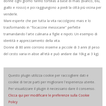
donne ogni giorno fanno tortillas a base di mais (bianco, blu,
giallo e rosso) e poi raggiungono a piedi la città più vicina per
venderle.
Mani esperte che per tutta la vita raccolgono mais e lo
trasformando in "focaccine messicane" perfette
tramandando l'arte culinaria a figlie e nipoti. Un esempio di
identità e apprezzamento della vita.
Donne di 80 anni corrono insieme a piccole di 3 anni (il peso
del cesto varia in abse all'età e può andare dai 10kg ai 3 kg)
Questo plugin utilizza cookie per raccogliere dati e
cookie di terze parti per migliorare l'esperienza utente.
Per visualizzare il plugin è necessario dare il consenso.
Clicca qui per modificare le preferenze sulla Cookie
Policy