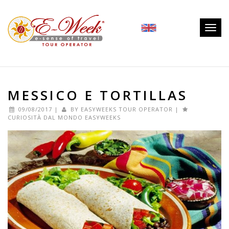
Togg
navig
MESSICO E TORTILLAS
09/08/2017
|
BY
EASYWEEKS TOUR OPERATOR
|
CURIOSITÀ DAL MONDO EASYWEEKS