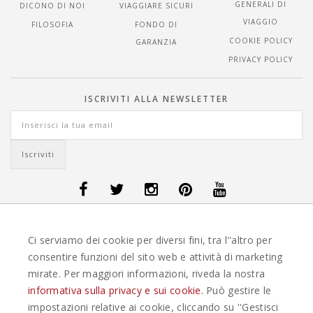
GENERALI DI
DICONO DI NOI
VIAGGIARE SICURI
VIAGGIO
FILOSOFIA
FONDO DI
COOKIE POLICY
GARANZIA
PRIVACY POLICY
ISCRIVITI ALLA NEWSLETTER
OFFERTE VIAGGI DANIMARCA
-
OFFERTE VIAGGI FINLANDIA
-
OFFERTE
Ci serviamo dei cookie per diversi fini, tra l''altro per
VIAGGI GUATEMALA
-
OFFERTE VIAGGI ISLANDA
-
OFFERTE VIAGGI
ITALIA
-
OFFERTE VIAGGI MAURITIUS
-
OFFERTE VIAGGI MESSICO
-
consentire funzioni del sito web e attività di marketing
OFFERTE VIAGGI NORVEGIA
-
OFFERTE VIAGGI PORTOGALLO
-
mirate. Per maggiori informazioni, riveda la nostra
OFFERTE VIAGGI SEYCHELLES
-
OFFERTE VIAGGI SPAGNA
-
OFFERTE
VIAGGI SVEZIA
informativa sulla privacy e sui cookie.
Può gestire le
impostazioni relative ai cookie, cliccando su ''Gestisci
EASYWEEKS TOUR OPERATOR © 2026 COPYRIGHT EASYWEEK. TUTTI I DIRITTI