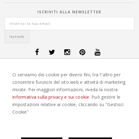
ISCRIVITI ALLA NEWSLETTER
OFFERTE VIAGGI DANIMARCA
-
OFFERTE VIAGGI FINLANDIA
-
OFFERTE
Ci serviamo dei cookie per diversi fini, tra l''altro per
VIAGGI GUATEMALA
-
OFFERTE VIAGGI ISLANDA
-
OFFERTE VIAGGI
ITALIA
-
OFFERTE VIAGGI MAURITIUS
-
OFFERTE VIAGGI MESSICO
-
consentire funzioni del sito web e attività di marketing
OFFERTE VIAGGI NORVEGIA
-
OFFERTE VIAGGI PORTOGALLO
-
mirate. Per maggiori informazioni, riveda la nostra
OFFERTE VIAGGI SEYCHELLES
-
OFFERTE VIAGGI SPAGNA
-
OFFERTE
VIAGGI SVEZIA
informativa sulla privacy e sui cookie.
Può gestire le
impostazioni relative ai cookie, cliccando su ''Gestisci
EASYWEEKS TOUR OPERATOR © 2026 COPYRIGHT EASYWEEK. TUTTI I DIRITTI
Cookie''
RISERVATI |
PRIVACY
-
COOKIE POLICY
-
GESTISCI COOKIE
-
CREDITS
Questo plugin utilizza cookie per raccogliere dati e cookie di