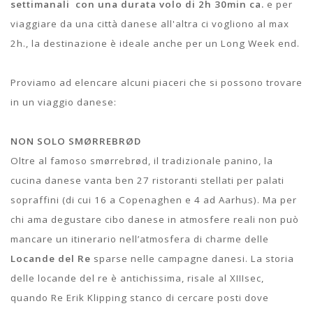
settimanali con una durata volo di 2h 30min ca.
e per
viaggiare da una città danese all'altra ci vogliono al max
2h., la destinazione è ideale anche per un Long Week end.
Proviamo ad elencare alcuni piaceri che si possono trovare
in un viaggio danese:
NON SOLO SMØRREBRØD
Oltre al famoso smørrebrød, il tradizionale panino, la
cucina danese vanta ben 27 ristoranti stellati per palati
sopraffini (di cui 16 a Copenaghen e 4 ad Aarhus). Ma per
chi ama degustare cibo danese in atmosfere reali non può
mancare un itinerario nell’atmosfera di charme delle
Locande del Re
sparse nelle campagne danesi. La storia
delle locande del re è antichissima, risale al XIIIsec,
quando Re Erik Klipping stanco di cercare posti dove