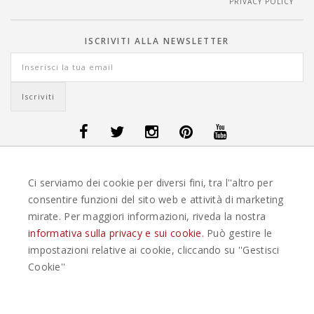
PRIVACY POLICY
ISCRIVITI ALLA NEWSLETTER
OFFERTE VIAGGI DANIMARCA
-
OFFERTE VIAGGI FINLANDIA
-
OFFERTE
Ci serviamo dei cookie per diversi fini, tra l''altro per
VIAGGI GUATEMALA
-
OFFERTE VIAGGI ISLANDA
-
OFFERTE VIAGGI
ITALIA
-
OFFERTE VIAGGI MAURITIUS
-
OFFERTE VIAGGI MESSICO
-
consentire funzioni del sito web e attività di marketing
OFFERTE VIAGGI NORVEGIA
-
OFFERTE VIAGGI PORTOGALLO
-
mirate. Per maggiori informazioni, riveda la nostra
OFFERTE VIAGGI SEYCHELLES
-
OFFERTE VIAGGI SPAGNA
-
OFFERTE
VIAGGI SVEZIA
informativa sulla privacy e sui cookie.
Può gestire le
impostazioni relative ai cookie, cliccando su ''Gestisci
EASYWEEKS TOUR OPERATOR © 2026 COPYRIGHT EASYWEEK. TUTTI I DIRITTI
Cookie''
RISERVATI |
PRIVACY
-
COOKIE POLICY
-
GESTISCI COOKIE
-
CREDITS