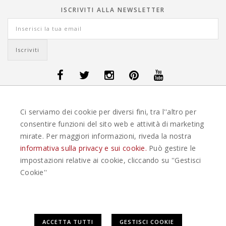
ISCRIVITI ALLA NEWSLETTER
OFFERTE VIAGGI DANIMARCA
-
OFFERTE VIAGGI FINLANDIA
-
OFFERTE
Ci serviamo dei cookie per diversi fini, tra l''altro per
VIAGGI GUATEMALA
-
OFFERTE VIAGGI ISLANDA
-
OFFERTE VIAGGI
ITALIA
-
OFFERTE VIAGGI MAURITIUS
-
OFFERTE VIAGGI MESSICO
-
consentire funzioni del sito web e attività di marketing
OFFERTE VIAGGI NORVEGIA
-
OFFERTE VIAGGI PORTOGALLO
-
mirate. Per maggiori informazioni, riveda la nostra
OFFERTE VIAGGI SEYCHELLES
-
OFFERTE VIAGGI SPAGNA
-
OFFERTE
VIAGGI SVEZIA
informativa sulla privacy e sui cookie.
Può gestire le
impostazioni relative ai cookie, cliccando su ''Gestisci
EASYWEEKS TOUR OPERATOR © 2026 COPYRIGHT EASYWEEK. TUTTI I DIRITTI
Cookie''
RISERVATI |
PRIVACY
-
COOKIE POLICY
-
GESTISCI COOKIE
-
CREDITS
Questo plugin utilizza cookie per raccogliere dati e cookie di
ACCETTA TUTTI
GESTISCI COOKIE