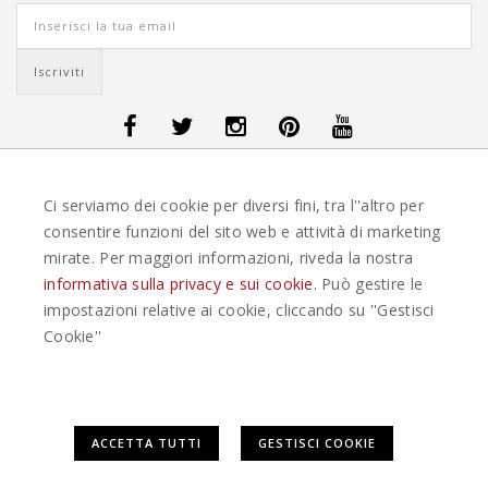
OFFERTE VIAGGI DANIMARCA
-
OFFERTE VIAGGI FINLANDIA
-
OFFERTE
Ci serviamo dei cookie per diversi fini, tra l''altro per
VIAGGI GUATEMALA
-
OFFERTE VIAGGI ISLANDA
-
OFFERTE VIAGGI
ITALIA
-
OFFERTE VIAGGI MAURITIUS
-
OFFERTE VIAGGI MESSICO
-
consentire funzioni del sito web e attività di marketing
OFFERTE VIAGGI NORVEGIA
-
OFFERTE VIAGGI PORTOGALLO
-
mirate. Per maggiori informazioni, riveda la nostra
OFFERTE VIAGGI SEYCHELLES
-
OFFERTE VIAGGI SPAGNA
-
OFFERTE
VIAGGI SVEZIA
informativa sulla privacy e sui cookie.
Può gestire le
impostazioni relative ai cookie, cliccando su ''Gestisci
EASYWEEKS TOUR OPERATOR © 2026 COPYRIGHT EASYWEEK. TUTTI I DIRITTI
Cookie''
RISERVATI |
PRIVACY
-
COOKIE POLICY
-
GESTISCI COOKIE
-
CREDITS
Questo plugin utilizza cookie per raccogliere dati e cookie di
ACCETTA TUTTI
GESTISCI COOKIE
terze parti per migliorare l'esperienza utente. Per
visualizzare il plugin è necessario dare il consenso.