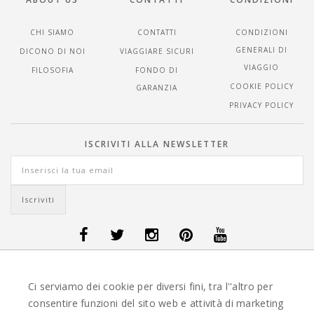
CHI SIAMO
CONTATTI
CONDIZIONI
GENERALI DI
DICONO DI NOI
VIAGGIARE SICURI
VIAGGIO
FILOSOFIA
FONDO DI
COOKIE POLICY
GARANZIA
PRIVACY POLICY
ISCRIVITI ALLA NEWSLETTER
OFFERTE VIAGGI DANIMARCA
-
OFFERTE VIAGGI FINLANDIA
-
OFFERTE
Ci serviamo dei cookie per diversi fini, tra l''altro per
VIAGGI GUATEMALA
-
OFFERTE VIAGGI ISLANDA
-
OFFERTE VIAGGI
ITALIA
-
OFFERTE VIAGGI MAURITIUS
-
OFFERTE VIAGGI MESSICO
-
consentire funzioni del sito web e attività di marketing
OFFERTE VIAGGI NORVEGIA
-
OFFERTE VIAGGI PORTOGALLO
-