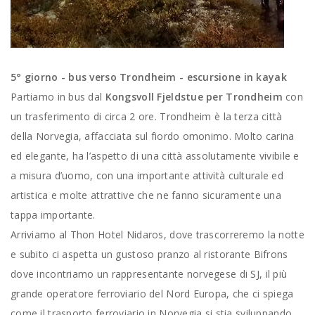
5° giorno - bus verso Trondheim - escursione in kayak
Partiamo in bus dal
Kongsvoll Fjeldstue per Trondheim
con
un trasferimento di circa 2 ore. Trondheim è la terza città
della Norvegia, affacciata sul fiordo omonimo. Molto carina
ed elegante, ha l’aspetto di una città assolutamente vivibile e
a misura d’uomo, con una importante attività culturale ed
artistica e molte attrattive che ne fanno sicuramente una
tappa importante.
Arriviamo al Thon Hotel Nidaros, dove trascorreremo la notte
e subito ci aspetta un gustoso pranzo al ristorante Bifrons
dove incontriamo un rappresentante norvegese di SJ, il più
grande operatore ferroviario del Nord Europa, che ci spiega
come il trasporto ferroviario in Norvegia si stia sviluppando