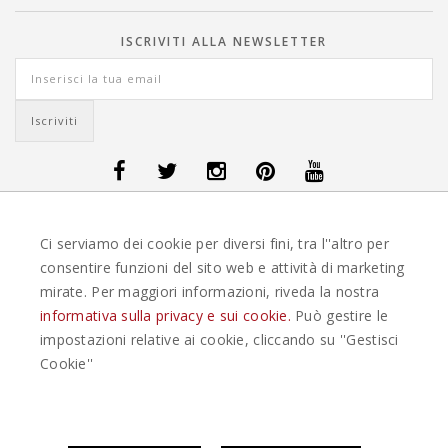
ISCRIVITI ALLA NEWSLETTER
OFFERTE VIAGGI DANIMARCA
-
OFFERTE VIAGGI FINLANDIA
-
OFFERTE
Ci serviamo dei cookie per diversi fini, tra l''altro per
VIAGGI GUATEMALA
-
OFFERTE VIAGGI ISLANDA
-
OFFERTE VIAGGI
ITALIA
-
OFFERTE VIAGGI MAURITIUS
-
OFFERTE VIAGGI MESSICO
-
consentire funzioni del sito web e attività di marketing
OFFERTE VIAGGI NORVEGIA
-
OFFERTE VIAGGI PORTOGALLO
-
mirate. Per maggiori informazioni, riveda la nostra
OFFERTE VIAGGI SEYCHELLES
-
OFFERTE VIAGGI SPAGNA
-
OFFERTE
VIAGGI SVEZIA
informativa sulla privacy e sui cookie.
Può gestire le
impostazioni relative ai cookie, cliccando su ''Gestisci
EASYWEEKS TOUR OPERATOR © 2026 COPYRIGHT EASYWEEK. TUTTI I DIRITTI
Cookie''
RISERVATI |
PRIVACY
-
COOKIE POLICY
-
GESTISCI COOKIE
-
CREDITS