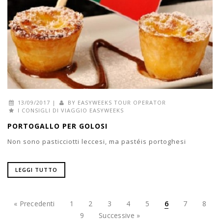
13/09/2017
|
BY
EASYWEEKS TOUR OPERATOR
I CONSIGLI DI VIAGGIO EASYWEEKS
PORTOGALLO PER GOLOSI
Non sono pasticciotti leccesi, ma pastéis portoghesi
LEGGI TUTTO
« Precedenti
1
2
3
4
5
6
7
8
9
Successive »