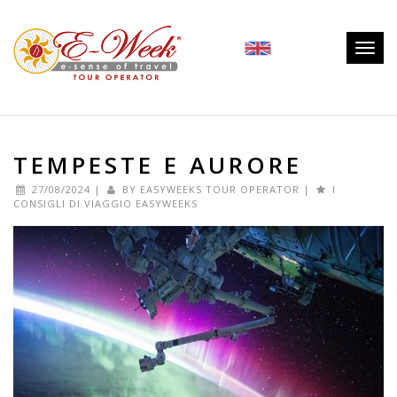
Togg
navig
TEMPESTE E AURORE
27/08/2024
|
BY
EASYWEEKS TOUR OPERATOR
|
I
CONSIGLI DI VIAGGIO EASYWEEKS