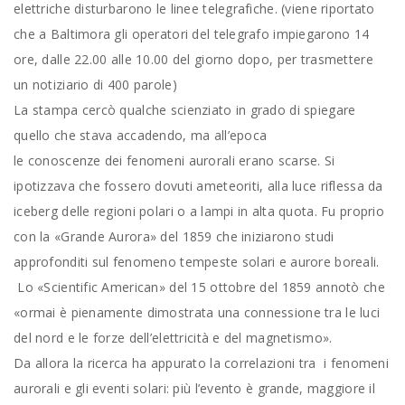
elettriche disturbarono le linee telegrafiche. (viene riportato
che a Baltimora gli operatori del telegrafo impiegarono 14
ore, dalle 22.00 alle 10.00 del giorno dopo, per trasmettere
un notiziario di 400 parole)
La stampa cercò qualche scienziato in grado di spiegare
quello che stava accadendo, ma all’epoca
le conoscenze dei fenomeni aurorali erano scarse. Si
ipotizzava che fossero dovuti ameteoriti, alla luce riflessa da
iceberg delle regioni polari o a lampi in alta quota. Fu proprio
con la «Grande Aurora» del 1859 che iniziarono studi
approfonditi sul fenomeno tempeste solari e aurore boreali.
Lo «Scientific American» del 15 ottobre del 1859 annotò che
«ormai è pienamente dimostrata una connessione tra le luci
del nord e le forze dell’elettricità e del magnetismo».
Da allora la ricerca ha appurato la correlazioni tra i fenomeni
aurorali e gli eventi solari: più l’evento è grande, maggiore il