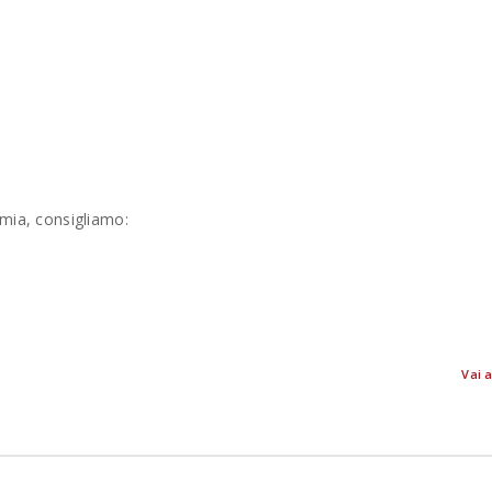
omia, consigliamo:
Vai a