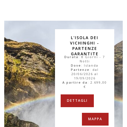
L'ISOLA DEI
VICHINGHI -
PARTENZE
GARANTITE
Durata
: 8 Giorni - 7
Notti
Dove
: Islanda
Partenze
: dal
20/06/2026 al
19/09/2026
A partire da
:
2.699,00
€
DETTAGLI
MAPPA