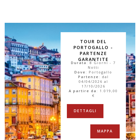
TOUR DEL
PORTOGALLO -
PARTENZE
GARANTITE
Durata
: 8 Giorni - 7
Notti
Dove
: Portogallo
Partenze
: dal
04/04/2026 al
17/10/2026
A partire da
:
1.019,00
€
DETTAGLI
MAPPA