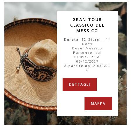
GRAN TOUR
CLASSICO DEL
MESSICO
Durata
: 12 Giorni - 11
Notti
Dove
: Messico
Partenze
: dal
19/09/2026 al
05/12/2027
A partire da
:
2.630,00
€
DETTAGLI
MAPPA