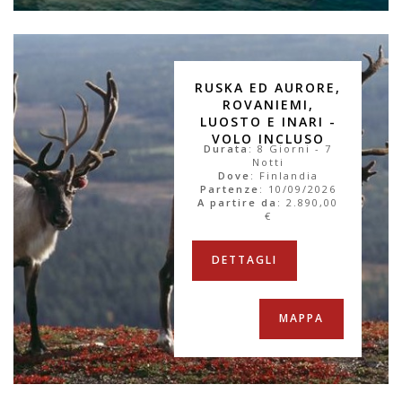
RUSKA ED AURORE,
ROVANIEMI,
LUOSTO E INARI -
VOLO INCLUSO
Durata
: 8 Giorni - 7
Notti
Dove
: Finlandia
Partenze
: 10/09/2026
A partire da
:
2.890,00
€
DETTAGLI
MAPPA