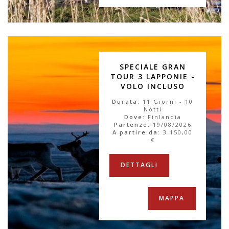
SPECIALE GRAN
TOUR 3 LAPPONIE -
VOLO INCLUSO
Durata
: 11 Giorni - 10
Notti
Dove
: Finlandia
Partenze
: 19/08/2026
A partire da
:
3.150,00
€
DETTAGLI
MAPPA