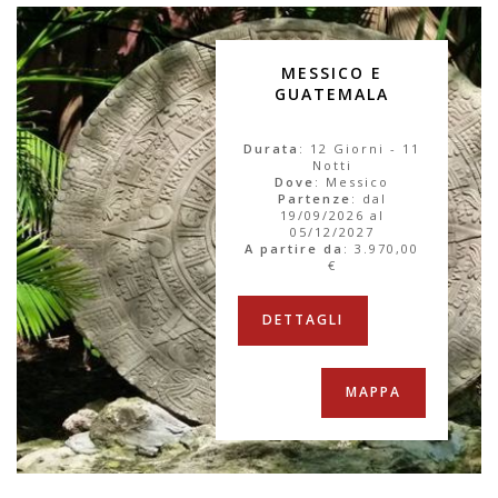
MESSICO E
GUATEMALA
Durata
: 12 Giorni - 11
Notti
Dove
: Messico
Partenze
: dal
19/09/2026 al
05/12/2027
A partire da
:
3.970,00
€
DETTAGLI
MAPPA