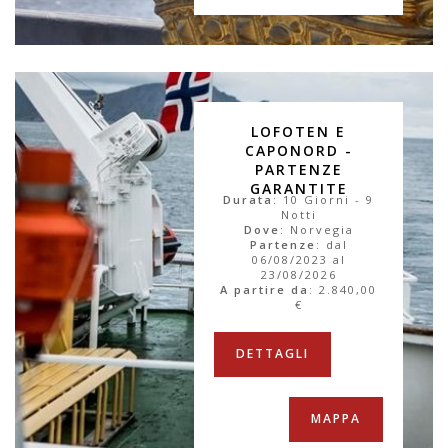
LOFOTEN E
CAPONORD -
PARTENZE
GARANTITE
Durata
: 10 Giorni - 9
Notti
Dove
: Norvegia
Partenze
: dal
06/08/2023 al
23/08/2026
A partire da
:
2.840,00
€
DETTAGLI
MAPPA